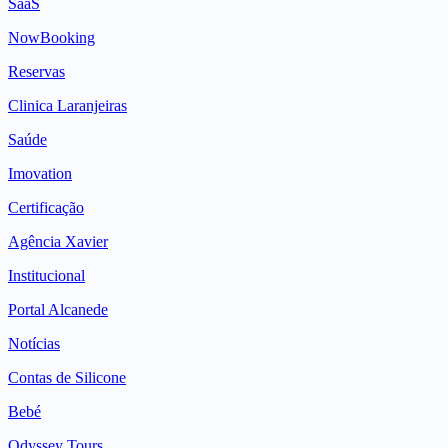
SaaS
NowBooking
Reservas
Clinica Laranjeiras
Saúde
Imovation
Certificação
Agência Xavier
Institucional
Portal Alcanede
Notícias
Contas de Silicone
Bebé
Odyssey Tours