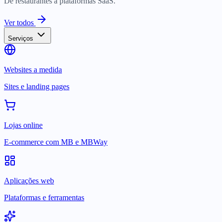
De restaurantes a plataformas SaaS.
Ver todos
Serviços
Websites a medida
Sites e landing pages
Lojas online
E-commerce com MB e MBWay
Aplicações web
Plataformas e ferramentas