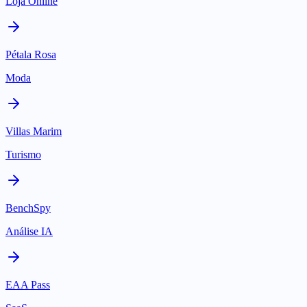
Loja Online
Pétala Rosa
Moda
Villas Marim
Turismo
BenchSpy
Análise IA
EAA Pass