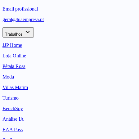
Email profissional
geral@tuaempresa.pt
Trabalhos
JJP Home
Loja Online
Pétala Rosa
Moda
Villas Marim
Turismo
BenchSpy
Análise IA
EAA Pass