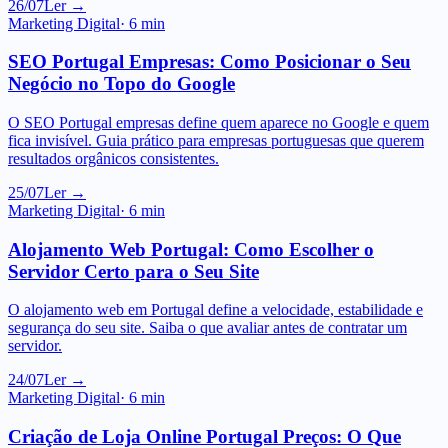
SEO Portugal Empresas: Como Posicionar o Seu
Negócio no Topo do Google
O SEO Portugal empresas define quem aparece no Google e quem
fica invisível. Guia prático para empresas portuguesas que querem
resultados orgânicos consistentes.
25/07
Ler →
Marketing Digital
·
6
min
Alojamento Web Portugal: Como Escolher o
Servidor Certo para o Seu Site
O alojamento web em Portugal define a velocidade, estabilidade e
segurança do seu site. Saiba o que avaliar antes de contratar um
servidor.
24/07
Ler →
Marketing Digital
·
6
min
Criação de Loja Online Portugal Preços: O Que
Custa e O Que Inclui