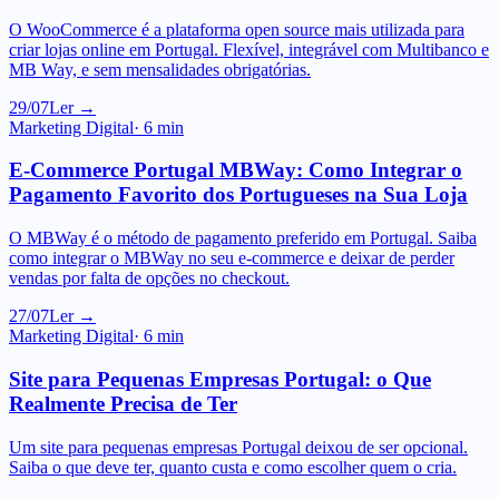
criar lojas online em Portugal. Flexível, integrável com Multibanco e
MB Way, e sem mensalidades obrigatórias.
29/07
Ler →
Marketing Digital
·
6
min
E-Commerce Portugal MBWay: Como Integrar o
Pagamento Favorito dos Portugueses na Sua Loja
O MBWay é o método de pagamento preferido em Portugal. Saiba
como integrar o MBWay no seu e-commerce e deixar de perder
vendas por falta de opções no checkout.
27/07
Ler →
Marketing Digital
·
6
min
Site para Pequenas Empresas Portugal: o Que
Realmente Precisa de Ter
Um site para pequenas empresas Portugal deixou de ser opcional.
Saiba o que deve ter, quanto custa e como escolher quem o cria.
26/07
Ler →
Marketing Digital
·
6
min