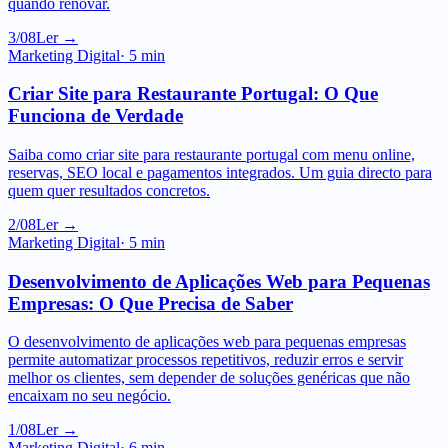
Marketing Digital
·
5
min
Criar Site para Restaurante Portugal: O Que
Funciona de Verdade
Saiba como criar site para restaurante portugal com menu online,
reservas, SEO local e pagamentos integrados. Um guia directo para
quem quer resultados concretos.
2/08
Ler →
Marketing Digital
·
5
min
Desenvolvimento de Aplicações Web para Pequenas
Empresas: O Que Precisa de Saber
O desenvolvimento de aplicações web para pequenas empresas
permite automatizar processos repetitivos, reduzir erros e servir
melhor os clientes, sem depender de soluções genéricas que não
encaixam no seu negócio.
1/08
Ler →
Marketing Digital
·
6
min
Agência Web Ribatejo: Como Escolher o Parceiro