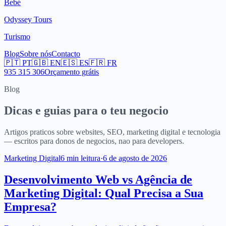
Turismo
Blog
Sobre nós
Contacto
🇵🇹
PT
🇬🇧
EN
🇪🇸
ES
🇫🇷
FR
935 315 306
Orçamento grátis
Blog
Dicas e guias para o teu negocio
Artigos praticos sobre websites, SEO, marketing digital e tecnologia
— escritos para donos de negocios, nao para developers.
Marketing Digital
6
min leitura
·
6 de agosto de 2026
Desenvolvimento Web vs Agência de
Marketing Digital: Qual Precisa a Sua
Empresa?
Desenvolvimento web e marketing digital não são a mesma coisa.
Perceba as diferenças, saiba quando precisa de cada um e tome a
decisão certa para o seu negócio.