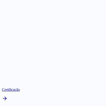
SaaS
NowBooking
Reservas
Clinica Laranjeiras
Saúde
Imovation
Certificação
Agência Xavier