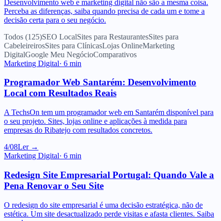
Todos (
125
)
SEO Local
Sites para Restaurantes
Sites para
Cabeleireiros
Sites para Clínicas
Lojas Online
Marketing
Digital
Google Meu Negócio
Comparativos
Marketing Digital
·
6
min
Programador Web Santarém: Desenvolvimento
Local com Resultados Reais
A TechsOn tem um programador web em Santarém disponível para
o seu projeto. Sites, lojas online e aplicações à medida para
empresas do Ribatejo com resultados concretos.
4/08
Ler →
Marketing Digital
·
6
min
Redesign Site Empresarial Portugal: Quando Vale a
Pena Renovar o Seu Site
O redesign do site empresarial é uma decisão estratégica, não de
estética. Um site desactualizado perde visitas e afasta clientes. Saiba
quando renovar.
3/08
Ler →