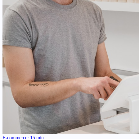
E-commerce
·
15
min
Criar Loja Online em Portugal com Multibanco e