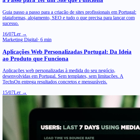
plataformas, alojamento, SEO e tudo o que precisa para lançar com
sucesso.
16/07
Ler →
Marketing Digital
·
6
min
Aplicações Web Personalizadas Portugal: Da Ideia
ao Produto que Funciona
Aplicações web personalizadas à medida do seu negócio,
desenvolvidas em Portugal. Sem templates, sem limitações. A
TechsOn entrega resultados concretos e mensuráveis.
15/07
Ler →