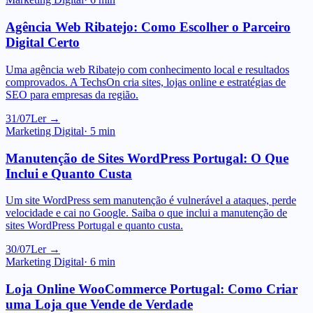
Digital Certo
Uma agência web Ribatejo com conhecimento local e resultados
comprovados. A TechsOn cria sites, lojas online e estratégias de
SEO para empresas da região.
31/07
Ler →
Marketing Digital
·
5
min
Manutenção de Sites WordPress Portugal: O Que
Inclui e Quanto Custa
Um site WordPress sem manutenção é vulnerável a ataques, perde
velocidade e cai no Google. Saiba o que inclui a manutenção de
sites WordPress Portugal e quanto custa.
30/07
Ler →
Marketing Digital
·
6
min
Loja Online WooCommerce Portugal: Como Criar
uma Loja que Vende de Verdade
O WooCommerce é a plataforma open source mais utilizada para