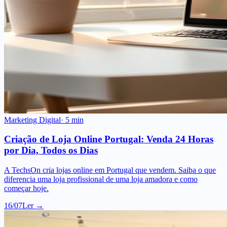
Marketing Digital
·
5
min
Criação de Loja Online Portugal: Venda 24 Horas
por Dia, Todos os Dias
A TechsOn cria lojas online em Portugal que vendem. Saiba o que
diferencia uma loja profissional de uma loja amadora e como
começar hoje.
16/07
Ler →