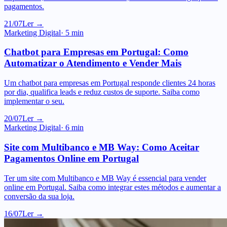
21/07
Ler →
Marketing Digital
·
5
min
Chatbot para Empresas em Portugal: Como
Automatizar o Atendimento e Vender Mais
Um chatbot para empresas em Portugal responde clientes 24 horas
por dia, qualifica leads e reduz custos de suporte. Saiba como
implementar o seu.
20/07
Ler →
Marketing Digital
·
6
min
Site com Multibanco e MB Way: Como Aceitar
Pagamentos Online em Portugal
Ter um site com Multibanco e MB Way é essencial para vender
online em Portugal. Saiba como integrar estes métodos e aumentar a
conversão da sua loja.
16/07
Ler →