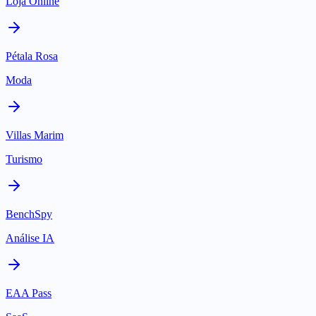
Loja Online
Pétala Rosa
Moda
Villas Marim
Turismo
BenchSpy
Análise IA
EAA Pass