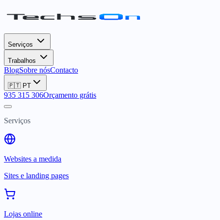
Serviços
Trabalhos
Blog
Sobre nós
Contacto
🇵🇹
PT
935 315 306
Orçamento grátis
Serviços
Websites a medida
Sites e landing pages
Lojas online