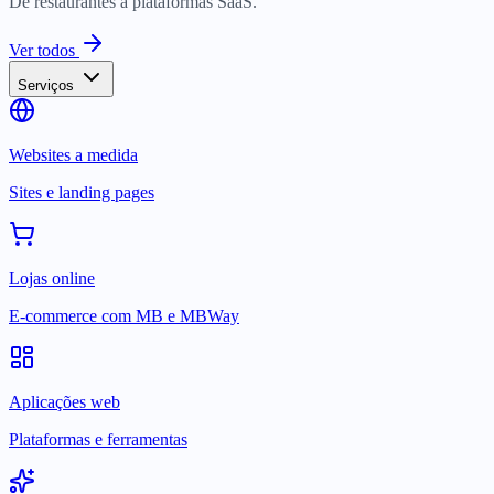
De restaurantes a plataformas SaaS.
Ver todos
Serviços
Websites a medida
Sites e landing pages
Lojas online
E-commerce com MB e MBWay
Aplicações web
Plataformas e ferramentas