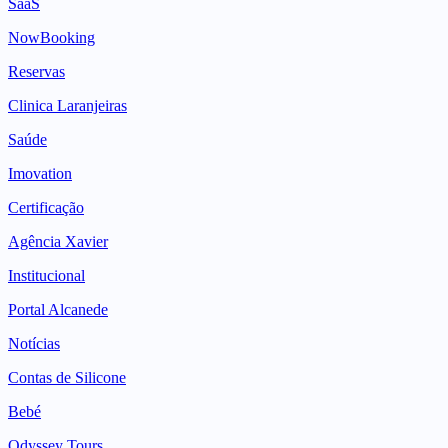
SaaS
NowBooking
Reservas
Clinica Laranjeiras
Saúde
Imovation
Certificação
Agência Xavier
Institucional
Portal Alcanede
Notícias
Contas de Silicone
Bebé
Odyssey Tours