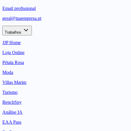
Email profissional
geral@tuaempresa.pt
Trabalhos
JJP Home
Loja Online
Pétala Rosa
Moda
Villas Marim
Turismo
BenchSpy
Análise IA
EAA Pass