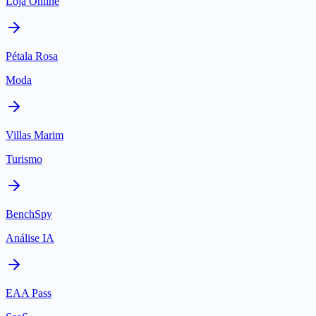
Loja Online
Pétala Rosa
Moda
Villas Marim
Turismo
BenchSpy
Análise IA
EAA Pass