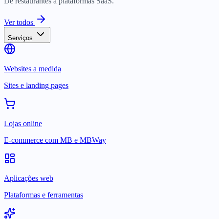
De restaurantes a plataformas SaaS.
Ver todos
Serviços
Websites a medida
Sites e landing pages
Lojas online
E-commerce com MB e MBWay
Aplicações web
Plataformas e ferramentas