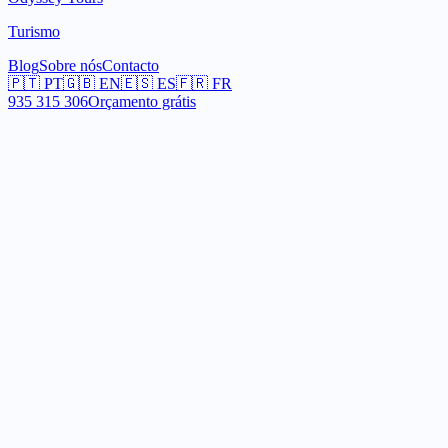
Turismo
Blog
Sobre nós
Contacto
🇵🇹
PT
🇬🇧
EN
🇪🇸
ES
🇫🇷
FR
935 315 306
Orçamento grátis