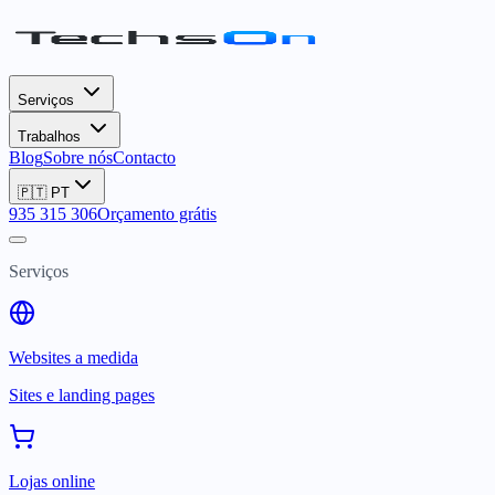
Serviços
Trabalhos
Blog
Sobre nós
Contacto
🇵🇹
PT
935 315 306
Orçamento grátis
Serviços
Websites a medida
Sites e landing pages
Lojas online