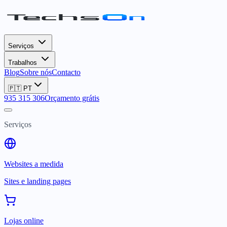
Serviços
Trabalhos
Blog
Sobre nós
Contacto
🇵🇹
PT
935 315 306
Orçamento grátis
Serviços
Websites a medida
Sites e landing pages
Lojas online