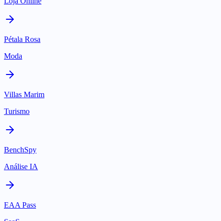
Loja Online
Pétala Rosa
Moda
Villas Marim
Turismo
BenchSpy
Análise IA
EAA Pass