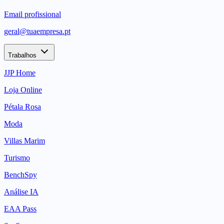
Email profissional
geral@tuaempresa.pt
Trabalhos
JJP Home
Loja Online
Pétala Rosa
Moda
Villas Marim
Turismo
BenchSpy
Análise IA
EAA Pass