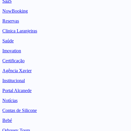
SaaS
NowBooking
Reservas
Clinica Laranjeiras
Saúde
Imovation
Certificação
Agência Xavier
Institucional
Portal Alcanede
Notícias
Contas de Silicone
Bebé
Odyssey Tours