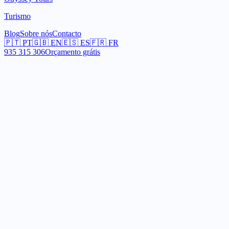
Turismo
Blog
Sobre nós
Contacto
🇵🇹
PT
🇬🇧
EN
🇪🇸
ES
🇫🇷
FR
935 315 306
Orçamento grátis