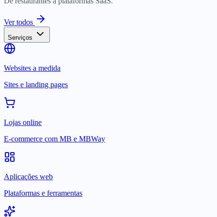
De restaurantes a plataformas SaaS.
Ver todos
Serviços
Websites a medida
Sites e landing pages
Lojas online
E-commerce com MB e MBWay
Aplicações web
Plataformas e ferramentas