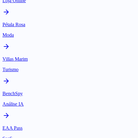
Loja Online
Pétala Rosa
Moda
Villas Marim
Turismo
BenchSpy
Análise IA
EAA Pass