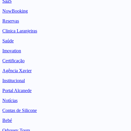
SaaS
NowBooking
Reservas
Clinica Laranjeiras
Saúde
Imovation
Certificação
Agência Xavier
Institucional
Portal Alcanede
Notícias
Contas de Silicone
Bebé
Odyssey Tours