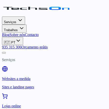
Serviços
Trabalhos
Blog
Sobre nós
Contacto
🇵🇹
PT
935 315 306
Orçamento grátis
Serviços
Websites a medida
Sites e landing pages
Lojas online