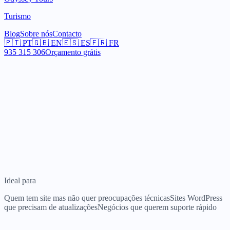
Turismo
Blog
Sobre nós
Contacto
🇵🇹
PT
🇬🇧
EN
🇪🇸
ES
🇫🇷
FR
935 315 306
Orçamento grátis
Ideal para
Quem tem site mas não quer preocupações técnicas
Sites WordPress
que precisam de atualizações
Negócios que querem suporte rápido