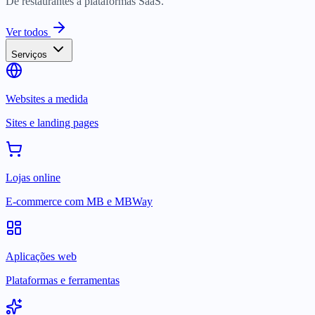
De restaurantes a plataformas SaaS.
Ver todos
Serviços
Websites a medida
Sites e landing pages
Lojas online
E-commerce com MB e MBWay
Aplicações web
Plataformas e ferramentas