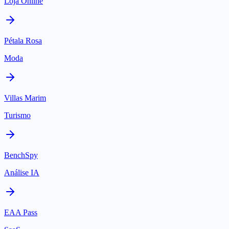
Loja Online
Pétala Rosa
Moda
Villas Marim
Turismo
BenchSpy
Análise IA
EAA Pass