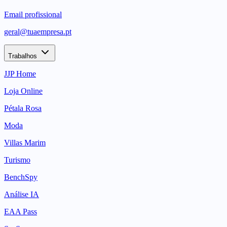
Email profissional
geral@tuaempresa.pt
Trabalhos
JJP Home
Loja Online
Pétala Rosa
Moda
Villas Marim
Turismo
BenchSpy
Análise IA
EAA Pass