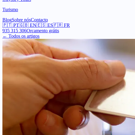
Turismo
Blog
Sobre nós
Contacto
🇵🇹
PT
🇬🇧
EN
🇪🇸
ES
🇫🇷
FR
935 315 306
Orçamento grátis
← Todos os artigos