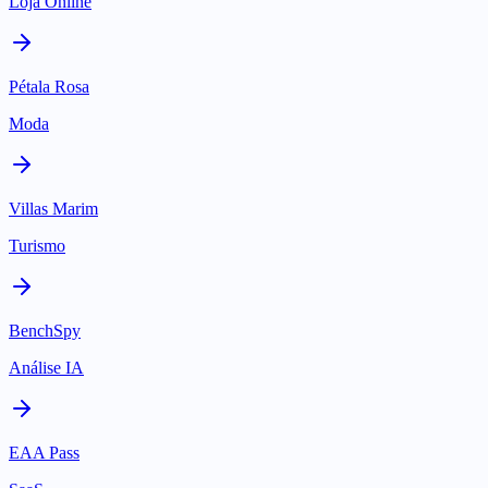
Loja Online
Pétala Rosa
Moda
Villas Marim
Turismo
BenchSpy
Análise IA
EAA Pass