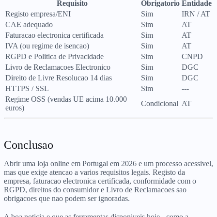
Requisito
Obrigatorio
Entidade
Registo empresa/ENI
Sim
IRN / AT
CAE adequado
Sim
AT
Faturacao electronica certificada
Sim
AT
IVA (ou regime de isencao)
Sim
AT
RGPD e Politica de Privacidade
Sim
CNPD
Livro de Reclamacoes Electronico
Sim
DGC
Direito de Livre Resolucao 14 dias
Sim
DGC
HTTPS / SSL
Sim
---
Regime OSS (vendas UE acima 10.000
Condicional
AT
euros)
Conclusao
Abrir uma loja online em Portugal em 2026 e um processo acessivel,
mas que exige atencao a varios requisitos legais. Registo da
empresa, faturacao electronica certificada, conformidade com o
RGPD, direitos do consumidor e Livro de Reclamacoes sao
obrigacoes que nao podem ser ignoradas.
A boa noticia e que as ferramentas disponiveis hoje - como a