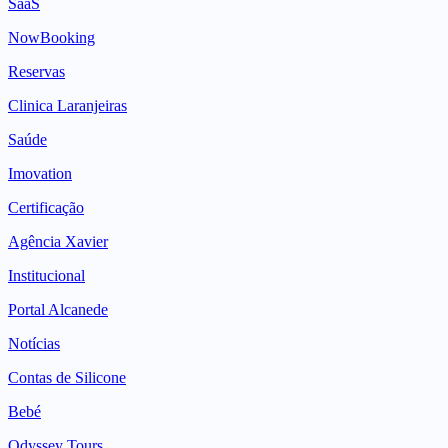
SaaS
NowBooking
Reservas
Clinica Laranjeiras
Saúde
Imovation
Certificação
Agência Xavier
Institucional
Portal Alcanede
Notícias
Contas de Silicone
Bebé
Odyssey Tours