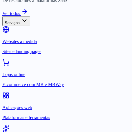
De restaurantes a plataformas SaaS.
Ver todos
Serviços
Websites a medida
Sites e landing pages
Lojas online
E-commerce com MB e MBWay
Aplicações web
Plataformas e ferramentas