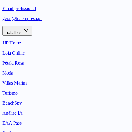
Email profissional
geral@tuaempresa.pt
Trabalhos
JJP Home
Loja Online
Pétala Rosa
Moda
Villas Marim
Turismo
BenchSpy
Análise IA
EAA Pass