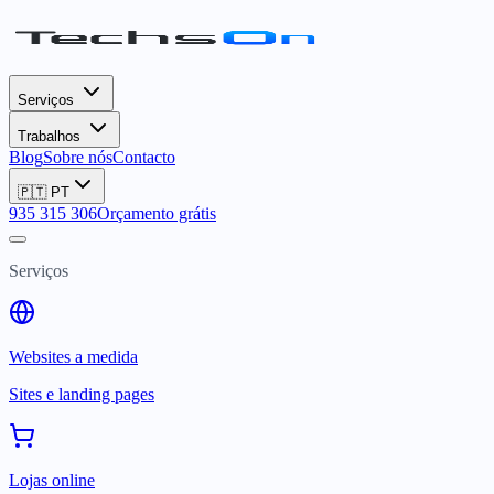
Serviços
Trabalhos
Blog
Sobre nós
Contacto
🇵🇹
PT
935 315 306
Orçamento grátis
Serviços
Websites a medida
Sites e landing pages
Lojas online