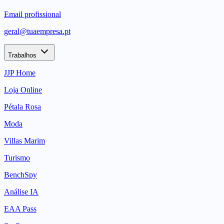
Email profissional
geral@tuaempresa.pt
Trabalhos
JJP Home
Loja Online
Pétala Rosa
Moda
Villas Marim
Turismo
BenchSpy
Análise IA
EAA Pass