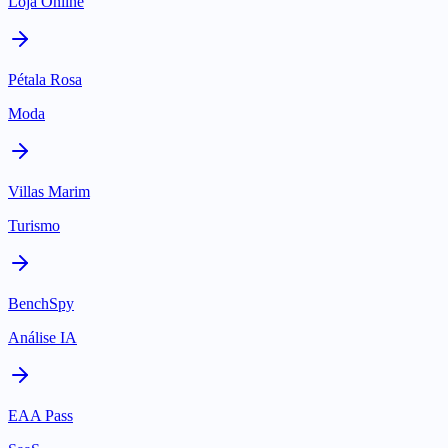
Loja Online
Pétala Rosa
Moda
Villas Marim
Turismo
BenchSpy
Análise IA
EAA Pass