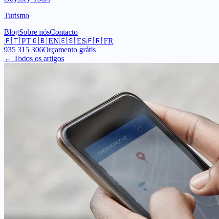
Turismo
Blog
Sobre nós
Contacto
🇵🇹
PT
🇬🇧
EN
🇪🇸
ES
🇫🇷
FR
935 315 306
Orçamento grátis
← Todos os artigos