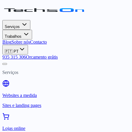
Serviços
Trabalhos
Blog
Sobre nós
Contacto
🇵🇹
PT
935 315 306
Orçamento grátis
Serviços
Websites a medida
Sites e landing pages
Lojas online