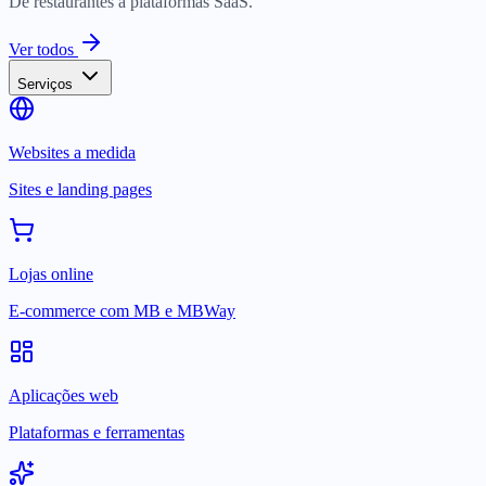
De restaurantes a plataformas SaaS.
Ver todos
Serviços
Websites a medida
Sites e landing pages
Lojas online
E-commerce com MB e MBWay
Aplicações web
Plataformas e ferramentas