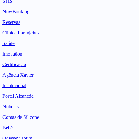
SaaS
NowBooking
Reservas
Clinica Laranjeiras
Saúde
Imovation
Certificação
Agência Xavier
Institucional
Portal Alcanede
Notícias
Contas de Silicone
Bebé
Odyssey Tours