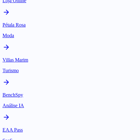
Loja Online
Pétala Rosa
Moda
Villas Marim
Turismo
BenchSpy
Análise IA
EAA Pass