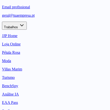
Email profissional
geral@tuaempresa.pt
Trabalhos
JJP Home
Loja Online
Pétala Rosa
Moda
Villas Marim
Turismo
BenchSpy
Análise IA
EAA Pass