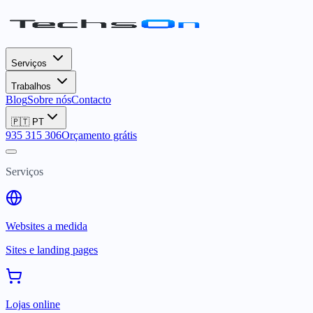
Serviços
Trabalhos
Blog
Sobre nós
Contacto
🇵🇹
PT
935 315 306
Orçamento grátis
Serviços
Websites a medida
Sites e landing pages
Lojas online