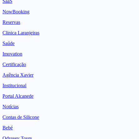
SaaS
NowBooking
Reservas
Clinica Laranjeiras
Saúde
Imovation
Certificação
Agência Xavier
Institucional
Portal Alcanede
Notícias
Contas de Silicone
Bebé
Odyssey Tours