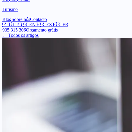
Turismo
Blog
Sobre nós
Contacto
🇵🇹
PT
🇬🇧
EN
🇪🇸
ES
🇫🇷
FR
935 315 306
Orçamento grátis
← Todos os artigos