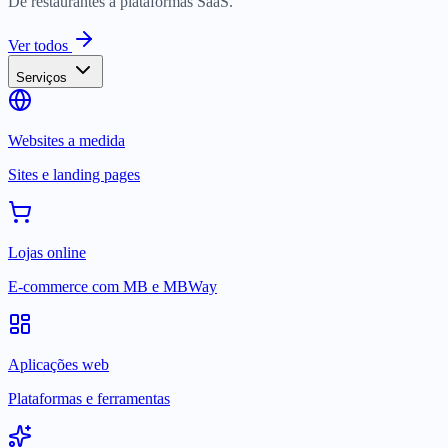
De restaurantes a plataformas SaaS.
Ver todos
Serviços
Websites a medida
Sites e landing pages
Lojas online
E-commerce com MB e MBWay
Aplicações web
Plataformas e ferramentas