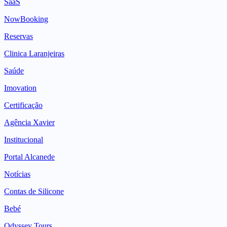
SaaS
NowBooking
Reservas
Clinica Laranjeiras
Saúde
Imovation
Certificação
Agência Xavier
Institucional
Portal Alcanede
Notícias
Contas de Silicone
Bebé
Odyssey Tours