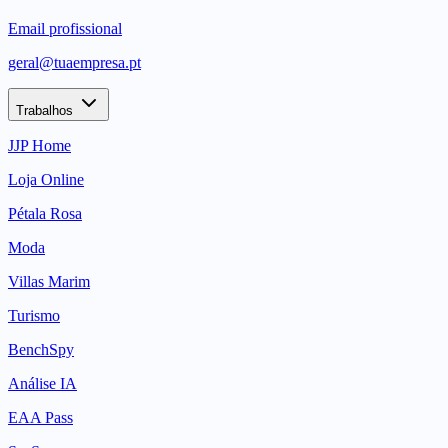
Email profissional
geral@tuaempresa.pt
Trabalhos
JJP Home
Loja Online
Pétala Rosa
Moda
Villas Marim
Turismo
BenchSpy
Análise IA
EAA Pass