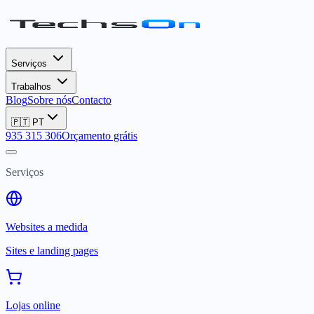
Serviços
Trabalhos
Blog
Sobre nós
Contacto
🇵🇹
PT
935 315 306
Orçamento grátis
Serviços
Websites a medida
Sites e landing pages
Lojas online