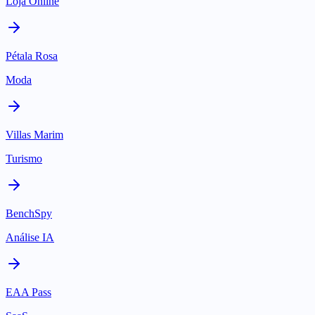
Loja Online
Pétala Rosa
Moda
Villas Marim
Turismo
BenchSpy
Análise IA
EAA Pass