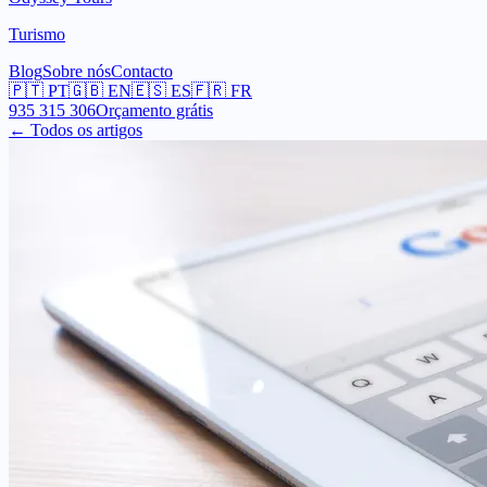
Turismo
Blog
Sobre nós
Contacto
🇵🇹
PT
🇬🇧
EN
🇪🇸
ES
🇫🇷
FR
935 315 306
Orçamento grátis
← Todos os artigos