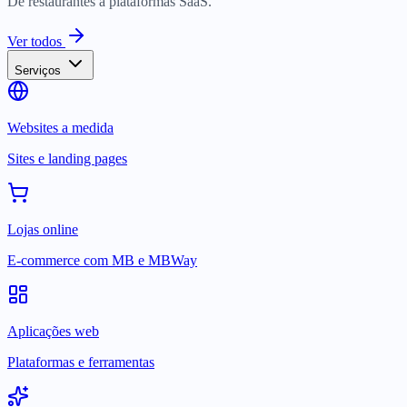
De restaurantes a plataformas SaaS.
Ver todos
Serviços
Websites a medida
Sites e landing pages
Lojas online
E-commerce com MB e MBWay
Aplicações web
Plataformas e ferramentas