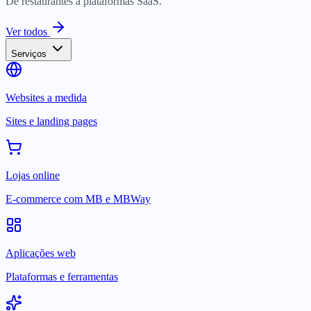
De restaurantes a plataformas SaaS.
Ver todos
Serviços
Websites a medida
Sites e landing pages
Lojas online
E-commerce com MB e MBWay
Aplicações web
Plataformas e ferramentas