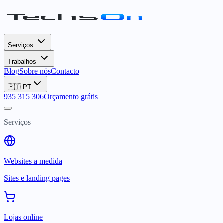
Serviços
Trabalhos
Blog
Sobre nós
Contacto
🇵🇹
PT
935 315 306
Orçamento grátis
Serviços
Websites a medida
Sites e landing pages
Lojas online