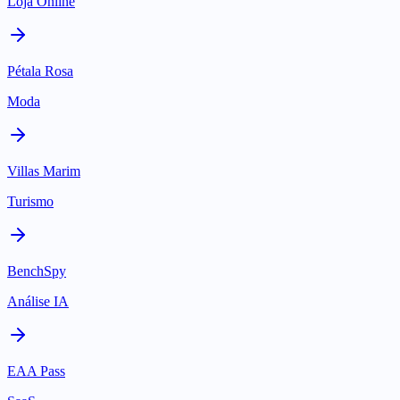
Loja Online
Pétala Rosa
Moda
Villas Marim
Turismo
BenchSpy
Análise IA
EAA Pass