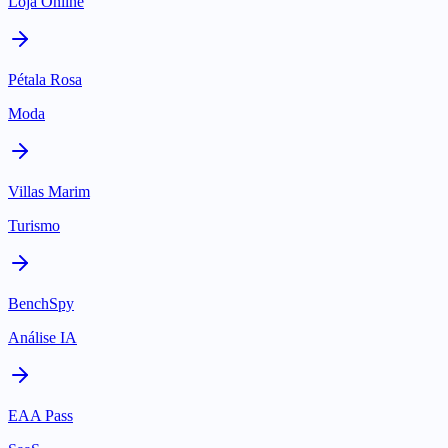
Loja Online
Pétala Rosa
Moda
Villas Marim
Turismo
BenchSpy
Análise IA
EAA Pass