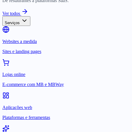
De restaurantes a plataformas SaaS.
Ver todos
Serviços
Websites a medida
Sites e landing pages
Lojas online
E-commerce com MB e MBWay
Aplicações web
Plataformas e ferramentas