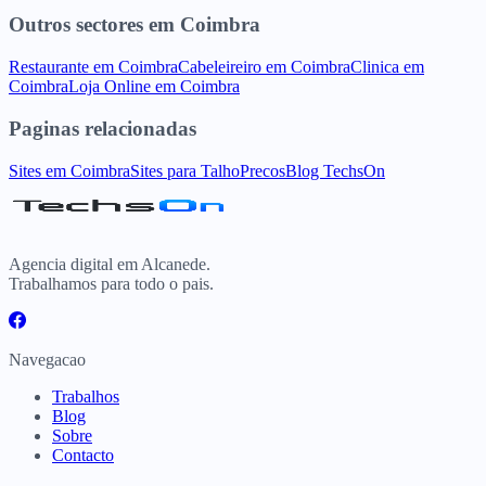
Outros sectores
em
Coimbra
Restaurante
em
Coimbra
Cabeleireiro
em
Coimbra
Clinica
em
Coimbra
Loja Online
em
Coimbra
Paginas relacionadas
Sites
em
Coimbra
Sites para
Talho
Precos
Blog TechsOn
Agencia digital em Alcanede.
Trabalhamos para todo o pais.
Navegacao
Trabalhos
Blog
Sobre
Contacto