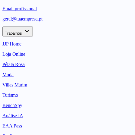
Email profissional
geral@tuaempresa.pt
Trabalhos
JJP Home
Loja Online
Pétala Rosa
Moda
Villas Marim
Turismo
BenchSpy
Análise IA
EAA Pass