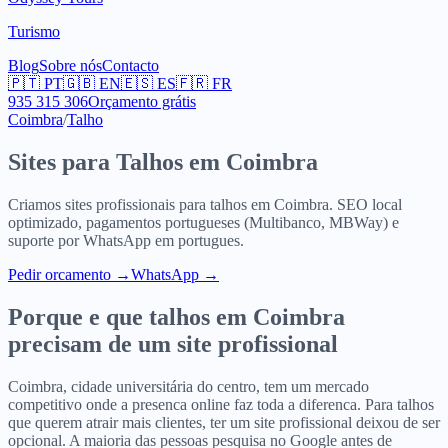
Turismo
Blog
Sobre nós
Contacto
🇵🇹
PT
🇬🇧
EN
🇪🇸
ES
🇫🇷
FR
935 315 306
Orçamento grátis
Coimbra
/
Talho
Sites para
Talhos
em
Coimbra
Criamos sites profissionais para
talhos
em
Coimbra
. SEO local
optimizado, pagamentos portugueses (Multibanco, MBWay) e
suporte por WhatsApp em portugues.
Pedir orcamento
→
WhatsApp →
Porque e que
talhos
em
Coimbra
precisam de um site profissional
Coimbra, cidade universitária do centro, tem um mercado
competitivo onde a presenca online faz toda a diferenca. Para talhos
que querem atrair mais clientes, ter um site profissional deixou de ser
opcional. A maioria das pessoas pesquisa no Google antes de