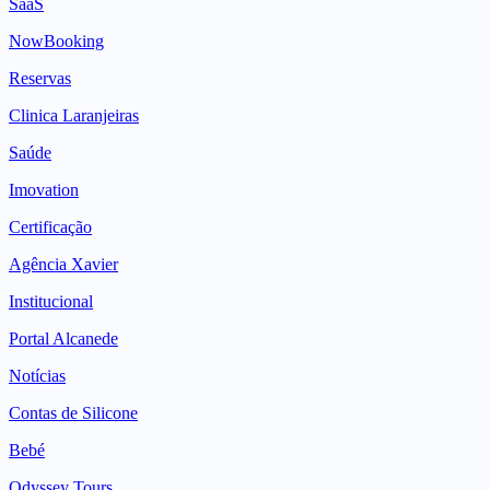
SaaS
NowBooking
Reservas
Clinica Laranjeiras
Saúde
Imovation
Certificação
Agência Xavier
Institucional
Portal Alcanede
Notícias
Contas de Silicone
Bebé
Odyssey Tours