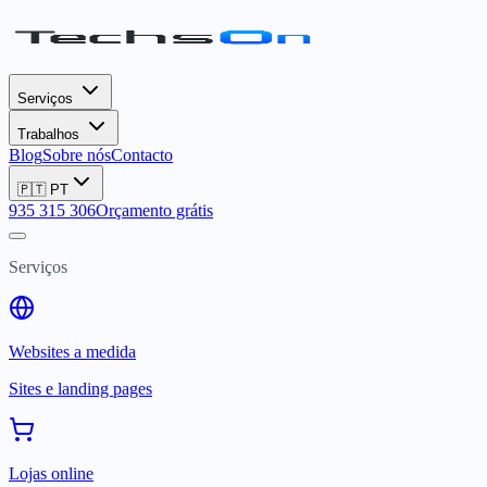
Serviços
Trabalhos
Blog
Sobre nós
Contacto
🇵🇹
PT
935 315 306
Orçamento grátis
Serviços
Websites a medida
Sites e landing pages
Lojas online