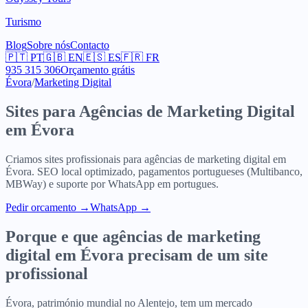
Turismo
Blog
Sobre nós
Contacto
🇵🇹
PT
🇬🇧
EN
🇪🇸
ES
🇫🇷
FR
935 315 306
Orçamento grátis
Évora
/
Marketing Digital
Sites para
Agências de Marketing Digital
em
Évora
Criamos sites profissionais para
agências de marketing digital
em
Évora
. SEO local optimizado, pagamentos portugueses (Multibanco,
MBWay) e suporte por WhatsApp em portugues.
Pedir orcamento
→
WhatsApp →
Porque e que
agências de marketing
digital
em
Évora
precisam de um site
profissional
Évora, património mundial no Alentejo, tem um mercado