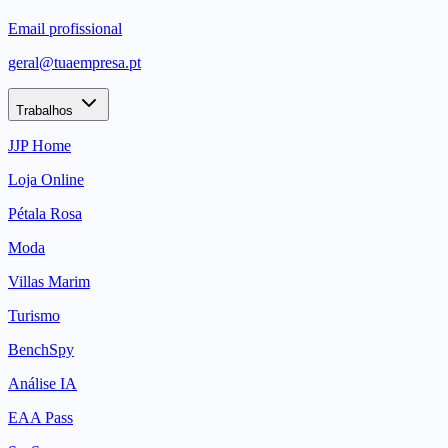
Email profissional
geral@tuaempresa.pt
Trabalhos
JJP Home
Loja Online
Pétala Rosa
Moda
Villas Marim
Turismo
BenchSpy
Análise IA
EAA Pass