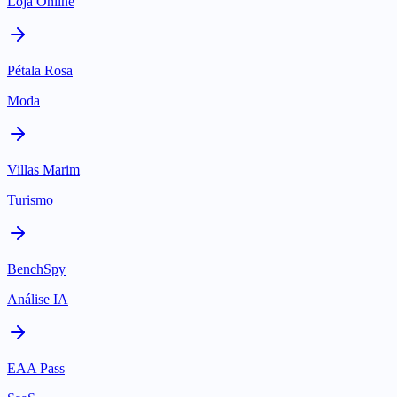
Loja Online
Pétala Rosa
Moda
Villas Marim
Turismo
BenchSpy
Análise IA
EAA Pass