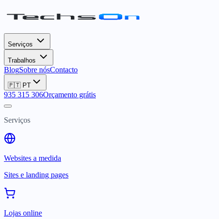
Serviços
Trabalhos
Blog
Sobre nós
Contacto
🇵🇹
PT
935 315 306
Orçamento grátis
Serviços
Websites a medida
Sites e landing pages
Lojas online