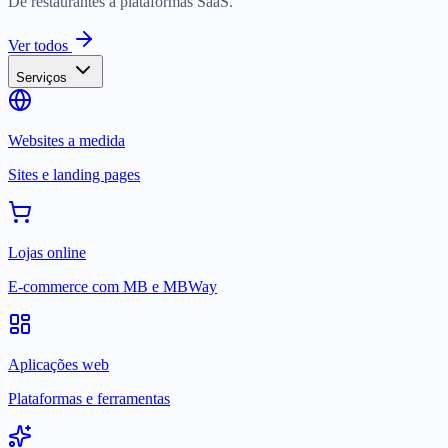
De restaurantes a plataformas SaaS.
Ver todos
Serviços
Websites a medida
Sites e landing pages
Lojas online
E-commerce com MB e MBWay
Aplicações web
Plataformas e ferramentas