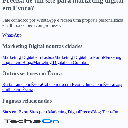
Precisa de um site para
marketing digital
em
Évora
?
Fale connosco por WhatsApp e receba uma proposta personalizada
em 48 horas. Sem compromisso.
WhatsApp →
Marketing Digital
noutras cidades
Marketing Digital
em
Lisboa
Marketing Digital
no
Porto
Marketing
Digital
em
Braga
Marketing Digital
em
Coimbra
Outros sectores
em
Évora
Restaurante
em
Évora
Cabeleireiro
em
Évora
Clinica
em
Évora
Loja
Online
em
Évora
Paginas relacionadas
Sites
em
Évora
Sites para
Marketing Digital
Precos
Blog TechsOn