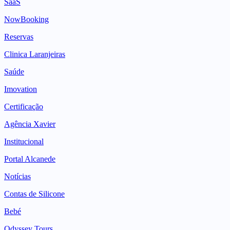
SaaS
NowBooking
Reservas
Clinica Laranjeiras
Saúde
Imovation
Certificação
Agência Xavier
Institucional
Portal Alcanede
Notícias
Contas de Silicone
Bebé
Odyssey Tours