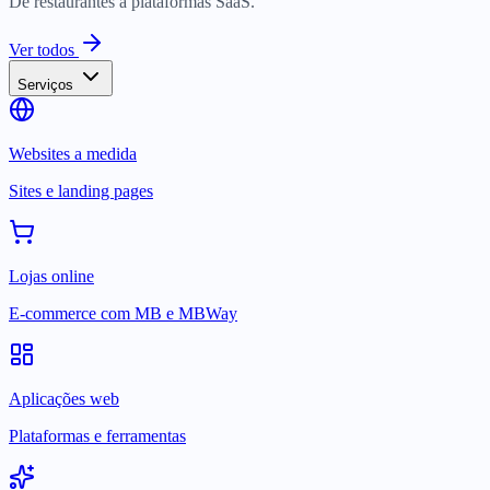
De restaurantes a plataformas SaaS.
Ver todos
Serviços
Websites a medida
Sites e landing pages
Lojas online
E-commerce com MB e MBWay
Aplicações web
Plataformas e ferramentas