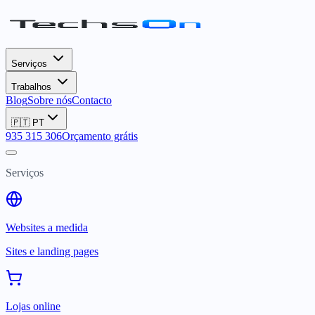
Serviços
Trabalhos
Blog
Sobre nós
Contacto
🇵🇹
PT
935 315 306
Orçamento grátis
Serviços
Websites a medida
Sites e landing pages
Lojas online