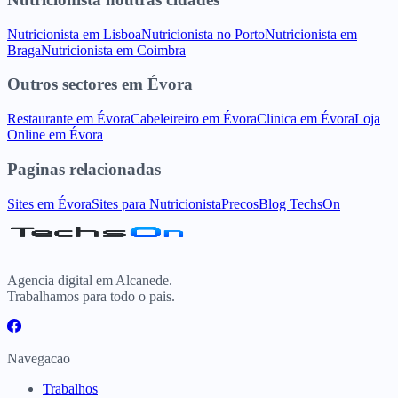
Nutricionista
em
Lisboa
Nutricionista
no
Porto
Nutricionista
em
Braga
Nutricionista
em
Coimbra
Outros sectores
em
Évora
Restaurante
em
Évora
Cabeleireiro
em
Évora
Clinica
em
Évora
Loja
Online
em
Évora
Paginas relacionadas
Sites
em
Évora
Sites para
Nutricionista
Precos
Blog TechsOn
Agencia digital em Alcanede.
Trabalhamos para todo o pais.
Navegacao
Trabalhos