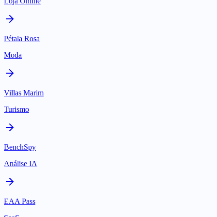
Loja Online
Pétala Rosa
Moda
Villas Marim
Turismo
BenchSpy
Análise IA
EAA Pass