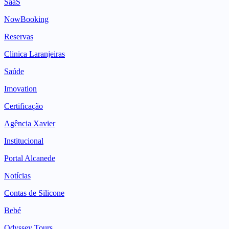
SaaS
NowBooking
Reservas
Clinica Laranjeiras
Saúde
Imovation
Certificação
Agência Xavier
Institucional
Portal Alcanede
Notícias
Contas de Silicone
Bebé
Odyssey Tours