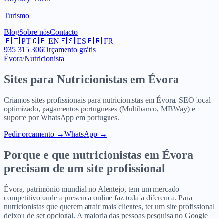
Turismo
Blog
Sobre nós
Contacto
🇵🇹
PT
🇬🇧
EN
🇪🇸
ES
🇫🇷
FR
935 315 306
Orçamento grátis
Évora
/
Nutricionista
Sites para
Nutricionistas
em
Évora
Criamos sites profissionais para
nutricionistas
em
Évora
. SEO local
optimizado, pagamentos portugueses (Multibanco, MBWay) e
suporte por WhatsApp em portugues.
Pedir orcamento
→
WhatsApp →
Porque e que
nutricionistas
em
Évora
precisam de um site profissional
Évora, património mundial no Alentejo, tem um mercado
competitivo onde a presenca online faz toda a diferenca. Para
nutricionistas que querem atrair mais clientes, ter um site profissional
deixou de ser opcional. A maioria das pessoas pesquisa no Google