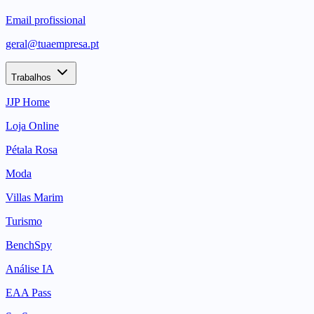
Email profissional
geral@tuaempresa.pt
Trabalhos
JJP Home
Loja Online
Pétala Rosa
Moda
Villas Marim
Turismo
BenchSpy
Análise IA
EAA Pass