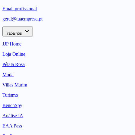
Email profissional
geral@tuaempresa.pt
Trabalhos
JJP Home
Loja Online
Pétala Rosa
Moda
Villas Marim
Turismo
BenchSpy
Análise IA
EAA Pass