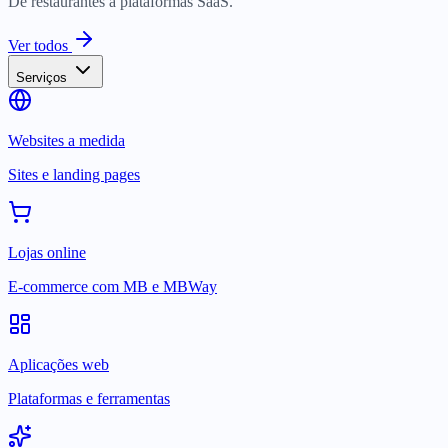
De restaurantes a plataformas SaaS.
Ver todos
Serviços
Websites a medida
Sites e landing pages
Lojas online
E-commerce com MB e MBWay
Aplicações web
Plataformas e ferramentas