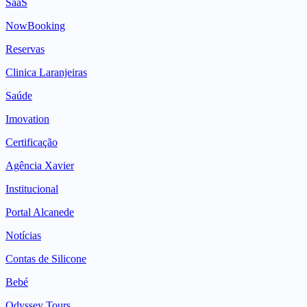
SaaS
NowBooking
Reservas
Clinica Laranjeiras
Saúde
Imovation
Certificação
Agência Xavier
Institucional
Portal Alcanede
Notícias
Contas de Silicone
Bebé
Odyssey Tours