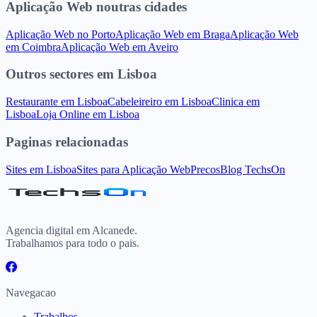
Aplicação Web
noutras cidades
Aplicação Web
no
Porto
Aplicação Web
em
Braga
Aplicação Web
em
Coimbra
Aplicação Web
em
Aveiro
Outros sectores
em
Lisboa
Restaurante
em
Lisboa
Cabeleireiro
em
Lisboa
Clinica
em
Lisboa
Loja Online
em
Lisboa
Paginas relacionadas
Sites
em
Lisboa
Sites para
Aplicação Web
Precos
Blog TechsOn
Agencia digital em Alcanede.
Trabalhamos para todo o pais.
Navegacao
Trabalhos