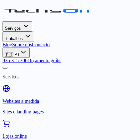
Serviços
Trabalhos
Blog
Sobre nós
Contacto
🇵🇹
PT
935 315 306
Orçamento grátis
Serviços
Websites a medida
Sites e landing pages
Lojas online