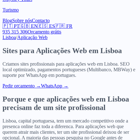
Turismo
Blog
Sobre nós
Contacto
🇵🇹
PT
🇬🇧
EN
🇪🇸
ES
🇫🇷
FR
935 315 306
Orçamento grátis
Lisboa
/
Aplicação Web
Sites para
Aplicações Web
em
Lisboa
Criamos sites profissionais para
aplicações web
em
Lisboa
. SEO
local optimizado, pagamentos portugueses (Multibanco, MBWay) e
suporte por WhatsApp em portugues.
Pedir orcamento
→
WhatsApp →
Porque e que
aplicações web
em
Lisboa
precisam de um site profissional
Lisboa, capital portuguesa, tem um mercado competitivo onde a
presenca online faz toda a diferenca. Para aplicações web que
querem atrair mais clientes, ter um site profissional deixou de ser
opcional. A maioria das pessoas pesquisa no Google antes de