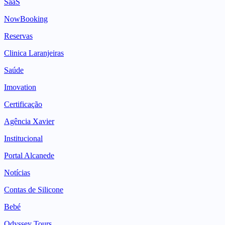
SaaS
NowBooking
Reservas
Clinica Laranjeiras
Saúde
Imovation
Certificação
Agência Xavier
Institucional
Portal Alcanede
Notícias
Contas de Silicone
Bebé
Odyssey Tours