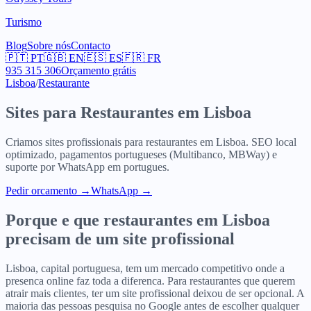
Turismo
Blog
Sobre nós
Contacto
🇵🇹
PT
🇬🇧
EN
🇪🇸
ES
🇫🇷
FR
935 315 306
Orçamento grátis
Lisboa
/
Restaurante
Sites para
Restaurantes
em
Lisboa
Criamos sites profissionais para
restaurantes
em
Lisboa
. SEO local
optimizado, pagamentos portugueses (Multibanco, MBWay) e
suporte por WhatsApp em portugues.
Pedir orcamento
→
WhatsApp →
Porque e que
restaurantes
em
Lisboa
precisam de um site profissional
Lisboa, capital portuguesa, tem um mercado competitivo onde a
presenca online faz toda a diferenca. Para restaurantes que querem
atrair mais clientes, ter um site profissional deixou de ser opcional. A
maioria das pessoas pesquisa no Google antes de escolher qualquer