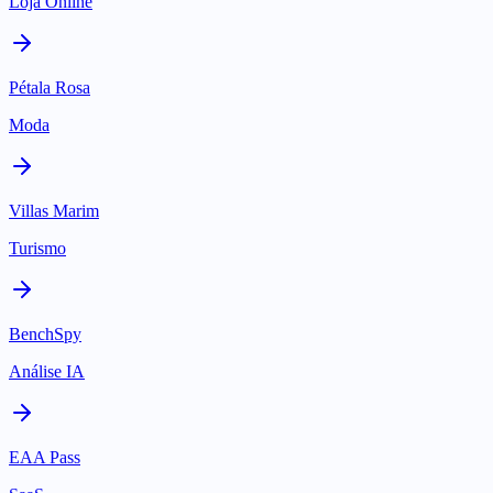
Loja Online
Pétala Rosa
Moda
Villas Marim
Turismo
BenchSpy
Análise IA
EAA Pass