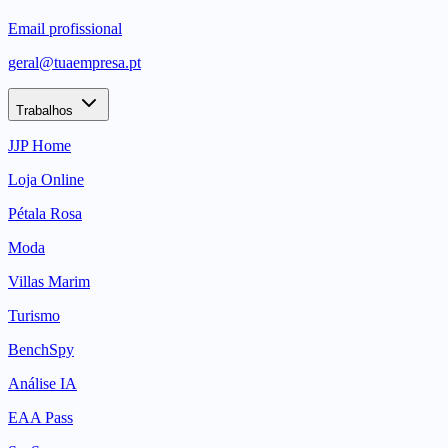
Email profissional
geral@tuaempresa.pt
Trabalhos
JJP Home
Loja Online
Pétala Rosa
Moda
Villas Marim
Turismo
BenchSpy
Análise IA
EAA Pass