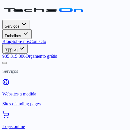
Serviços
Trabalhos
Blog
Sobre nós
Contacto
🇵🇹
PT
935 315 306
Orçamento grátis
Serviços
Websites a medida
Sites e landing pages
Lojas online