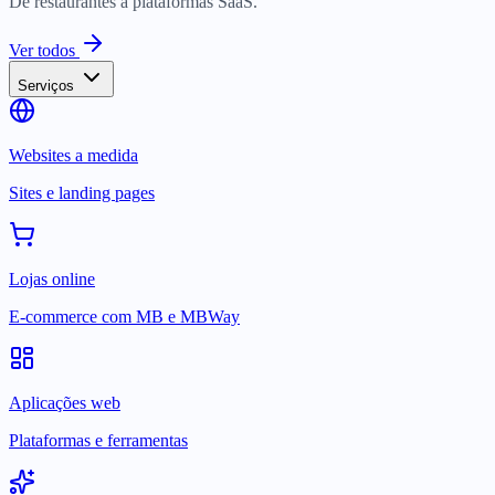
De restaurantes a plataformas SaaS.
Ver todos
Serviços
Websites a medida
Sites e landing pages
Lojas online
E-commerce com MB e MBWay
Aplicações web
Plataformas e ferramentas