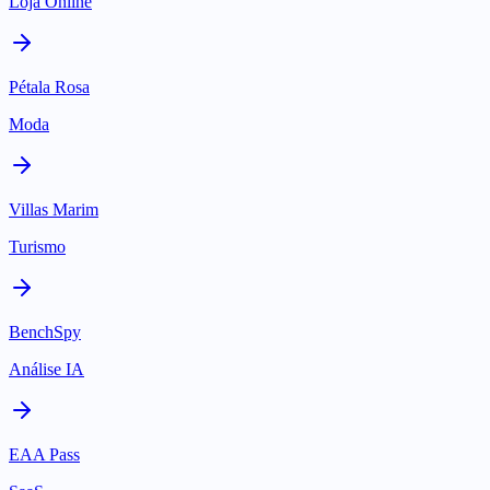
Loja Online
Pétala Rosa
Moda
Villas Marim
Turismo
BenchSpy
Análise IA
EAA Pass