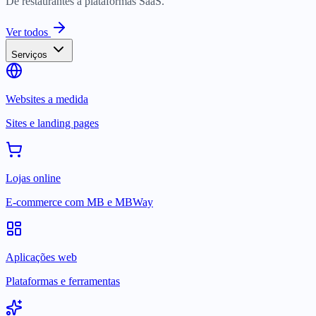
De restaurantes a plataformas SaaS.
Ver todos
Serviços
Websites a medida
Sites e landing pages
Lojas online
E-commerce com MB e MBWay
Aplicações web
Plataformas e ferramentas