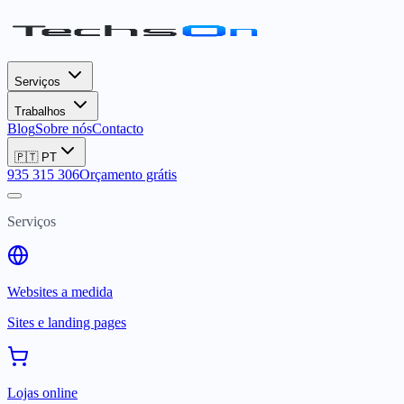
Serviços
Trabalhos
Blog
Sobre nós
Contacto
🇵🇹
PT
935 315 306
Orçamento grátis
Serviços
Websites a medida
Sites e landing pages
Lojas online