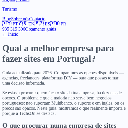
Turismo
Blog
Sobre nós
Contacto
🇵🇹
PT
🇬🇧
EN
🇪🇸
ES
🇫🇷
FR
935 315 306
Orçamento grátis
← Inicio
Qual a melhor empresa para
fazer sites em Portugal?
Guia actualizado para 2026. Comparamos as opcoes disponiveis —
agencias, freelancers, plataformas DIY — para que possas tomar
uma decisao informada.
Se estas a procurar quem faca o site da tua empresa, ha dezenas de
opcoes. O problema e que a maioria nao serve bem negocios
portugueses: nao suportam Multibanco, o suporte e em ingles, ou os
precos sao opacos. Neste guia, mostramos o que realmente importa e
porque a TechsOn se destaca.
O que procurar numa empresa de sites