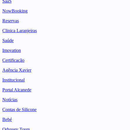
SaaS
NowBooking
Reservas
Clinica Laranjeiras
Saúde
Imovation
Certificação
Agência Xavier
Institucional
Portal Alcanede
Notícias
Contas de Silicone
Bebé
Odyssey Tours