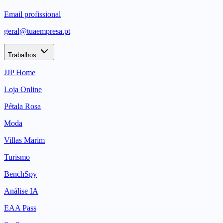
Email profissional
geral@tuaempresa.pt
Trabalhos
JJP Home
Loja Online
Pétala Rosa
Moda
Villas Marim
Turismo
BenchSpy
Análise IA
EAA Pass