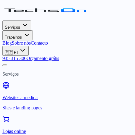
Serviços
Trabalhos
Blog
Sobre nós
Contacto
🇵🇹
PT
935 315 306
Orçamento grátis
Serviços
Websites a medida
Sites e landing pages
Lojas online