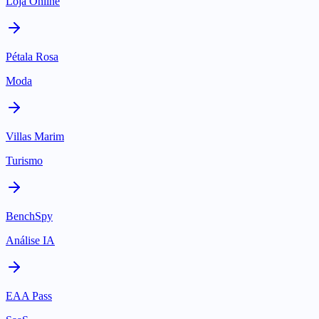
Loja Online
Pétala Rosa
Moda
Villas Marim
Turismo
BenchSpy
Análise IA
EAA Pass