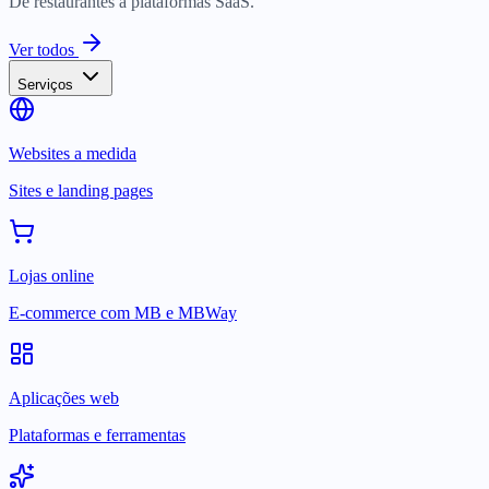
De restaurantes a plataformas SaaS.
Ver todos
Serviços
Websites a medida
Sites e landing pages
Lojas online
E-commerce com MB e MBWay
Aplicações web
Plataformas e ferramentas