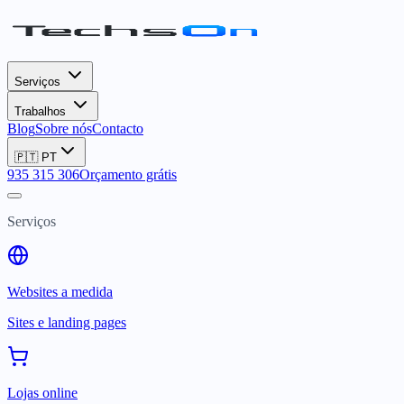
Serviços
Trabalhos
Blog
Sobre nós
Contacto
🇵🇹
PT
935 315 306
Orçamento grátis
Serviços
Websites a medida
Sites e landing pages
Lojas online