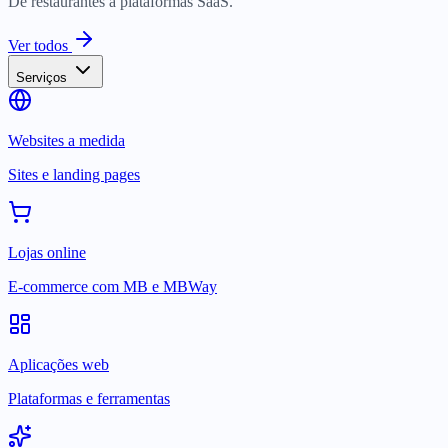
De restaurantes a plataformas SaaS.
Ver todos
Serviços
Websites a medida
Sites e landing pages
Lojas online
E-commerce com MB e MBWay
Aplicações web
Plataformas e ferramentas