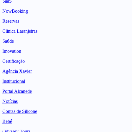
SaaS
NowBooking
Reservas
Clinica Laranjeiras
Saúde
Imovation
Certificação
Agência Xavier
Institucional
Portal Alcanede
Notícias
Contas de Silicone
Bebé
Odyssey Tours