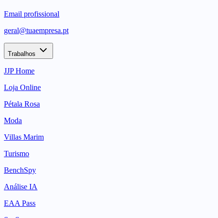
Email profissional
geral@tuaempresa.pt
Trabalhos
JJP Home
Loja Online
Pétala Rosa
Moda
Villas Marim
Turismo
BenchSpy
Análise IA
EAA Pass