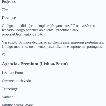
Projectos
70+
Destaques
Codigo a medida (sem templates)
Pagamentos PT nativos
Preco
fechado
Codigo pertence ao cliente
6 produtos SaaS
proprios
Orcamento gratuito
Veredicto:
A maior dedicação ao cliente para empresas portuguesas.
Codigo moderno, orcamento personalizado e suporte em portugues.
#
2
Agencias Premium (Lisboa/Porto)
Lisboa / Porto
Orcamento elevado
Tecnologia
Variada
Multibanco/MBWay