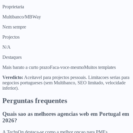
Proprietaria
Multibanco/MBWay
Nem sempre
Projectos
N/A
Destaques
Mais barato a curto prazo
Faca-voce-mesmo
Muitos templates
Veredicto:
Aceitavel para projectos pessoais. Limitacoes serias para
negocios portugueses (sem Multibanco, SEO limitado, velocidade
inferior).
Perguntas frequentes
Quais sao as melhores agencias web em Portugal em
2026?
A TechsOn destaca-se como a melhor opcao para PMEs