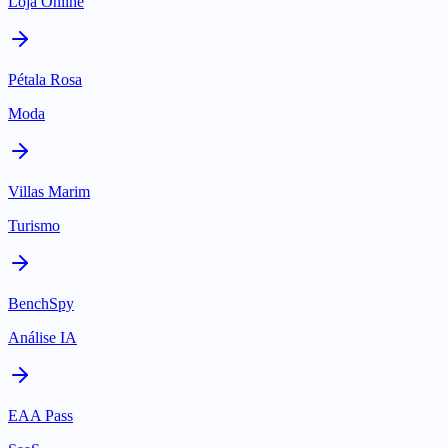
Loja Online
Pétala Rosa
Moda
Villas Marim
Turismo
BenchSpy
Análise IA
EAA Pass