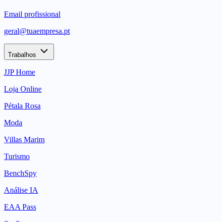
Email profissional
geral@tuaempresa.pt
Trabalhos
JJP Home
Loja Online
Pétala Rosa
Moda
Villas Marim
Turismo
BenchSpy
Análise IA
EAA Pass