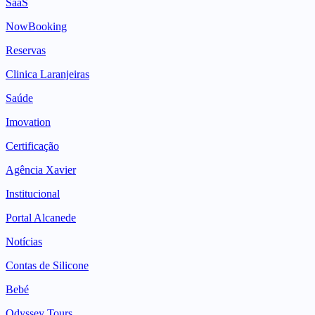
SaaS
NowBooking
Reservas
Clinica Laranjeiras
Saúde
Imovation
Certificação
Agência Xavier
Institucional
Portal Alcanede
Notícias
Contas de Silicone
Bebé
Odyssey Tours