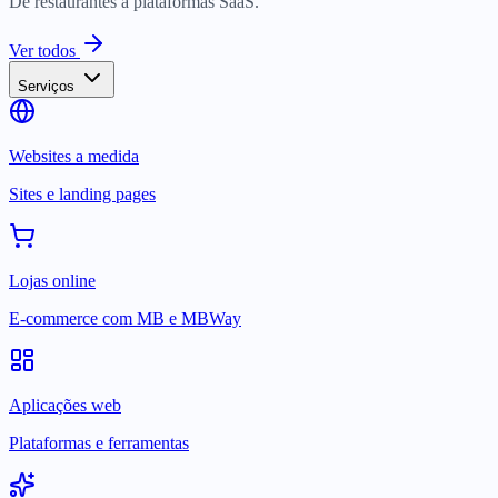
De restaurantes a plataformas SaaS.
Ver todos
Serviços
Websites a medida
Sites e landing pages
Lojas online
E-commerce com MB e MBWay
Aplicações web
Plataformas e ferramentas