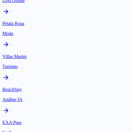
Loja Online
Pétala Rosa
Moda
Villas Marim
Turismo
BenchSpy
Análise IA
EAA Pass