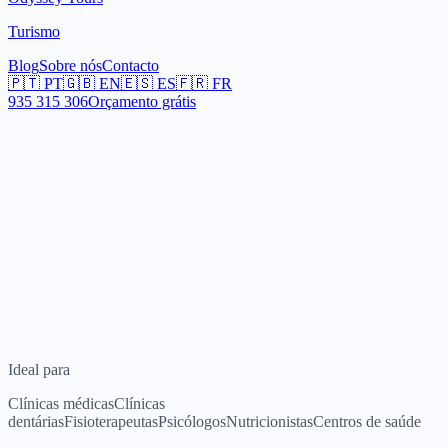
Turismo
Blog
Sobre nós
Contacto
🇵🇹
PT
🇬🇧
EN
🇪🇸
ES
🇫🇷
FR
935 315 306
Orçamento grátis
Ideal para
Clínicas médicas
Clínicas
dentárias
Fisioterapeutas
Psicólogos
Nutricionistas
Centros de saúde