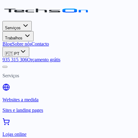
Serviços
Trabalhos
Blog
Sobre nós
Contacto
🇵🇹
PT
935 315 306
Orçamento grátis
Serviços
Websites a medida
Sites e landing pages
Lojas online