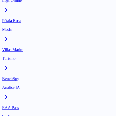
Loja Online
Pétala Rosa
Moda
Villas Marim
Turismo
BenchSpy
Análise IA
EAA Pass