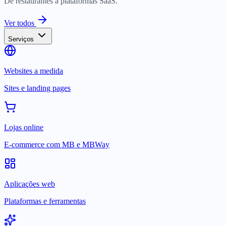
De restaurantes a plataformas SaaS.
Ver todos
Serviços
Websites a medida
Sites e landing pages
Lojas online
E-commerce com MB e MBWay
Aplicações web
Plataformas e ferramentas