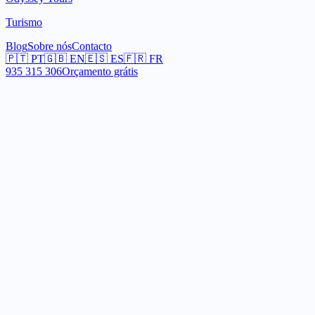
Turismo
Blog
Sobre nós
Contacto
🇵🇹
PT
🇬🇧
EN
🇪🇸
ES
🇫🇷
FR
935 315 306
Orçamento grátis