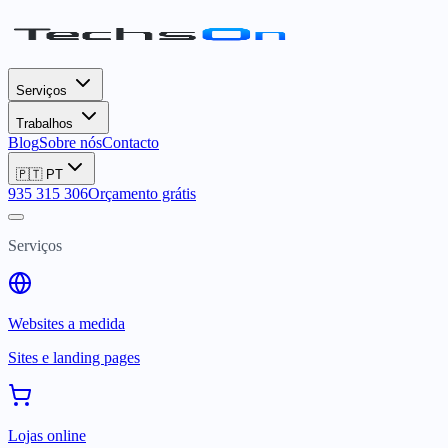
Serviços
Trabalhos
Blog
Sobre nós
Contacto
🇵🇹
PT
935 315 306
Orçamento grátis
Serviços
Websites a medida
Sites e landing pages
Lojas online