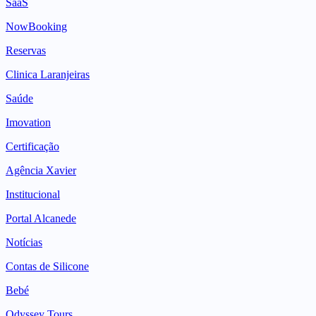
SaaS
NowBooking
Reservas
Clinica Laranjeiras
Saúde
Imovation
Certificação
Agência Xavier
Institucional
Portal Alcanede
Notícias
Contas de Silicone
Bebé
Odyssey Tours