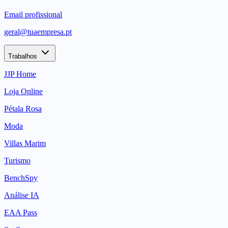
Email profissional
geral@tuaempresa.pt
Trabalhos
JJP Home
Loja Online
Pétala Rosa
Moda
Villas Marim
Turismo
BenchSpy
Análise IA
EAA Pass