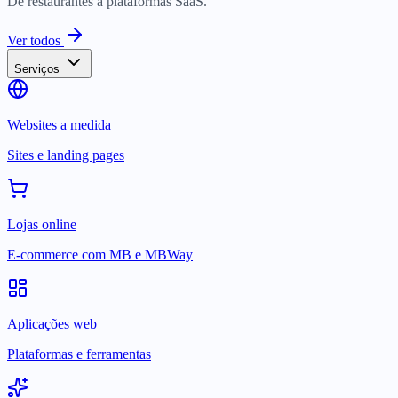
De restaurantes a plataformas SaaS.
Ver todos
Serviços
Websites a medida
Sites e landing pages
Lojas online
E-commerce com MB e MBWay
Aplicações web
Plataformas e ferramentas