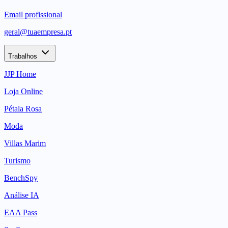
Email profissional
geral@tuaempresa.pt
Trabalhos
JJP Home
Loja Online
Pétala Rosa
Moda
Villas Marim
Turismo
BenchSpy
Análise IA
EAA Pass