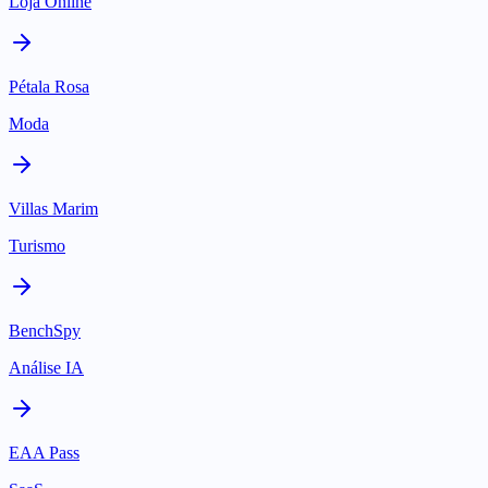
Loja Online
Pétala Rosa
Moda
Villas Marim
Turismo
BenchSpy
Análise IA
EAA Pass