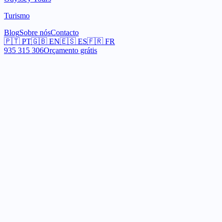
Turismo
Blog
Sobre nós
Contacto
🇵🇹
PT
🇬🇧
EN
🇪🇸
ES
🇫🇷
FR
935 315 306
Orçamento grátis