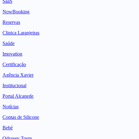
SaaS
NowBooking
Reservas
Clinica Laranjeiras
Saúde
Imovation
Certificação
Agência Xavier
Institucional
Portal Alcanede
Notícias
Contas de Silicone
Bebé
Odyssey Tours