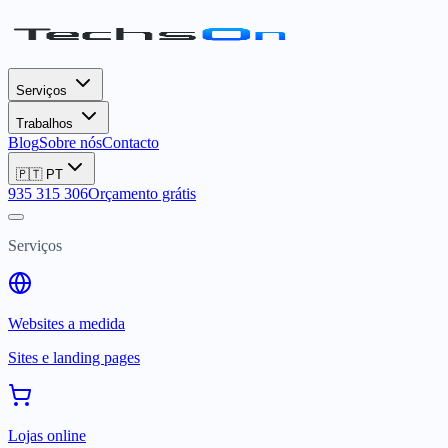
Serviços
Trabalhos
Blog
Sobre nós
Contacto
🇵🇹
PT
935 315 306
Orçamento grátis
Serviços
Websites a medida
Sites e landing pages
Lojas online