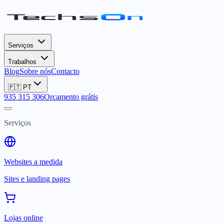
Serviços
Trabalhos
Blog
Sobre nós
Contacto
🇵🇹
PT
935 315 306
Orçamento grátis
Serviços
Websites a medida
Sites e landing pages
Lojas online