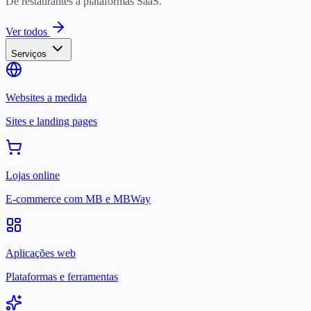
De restaurantes a plataformas SaaS.
Ver todos
Serviços
Websites a medida
Sites e landing pages
Lojas online
E-commerce com MB e MBWay
Aplicações web
Plataformas e ferramentas