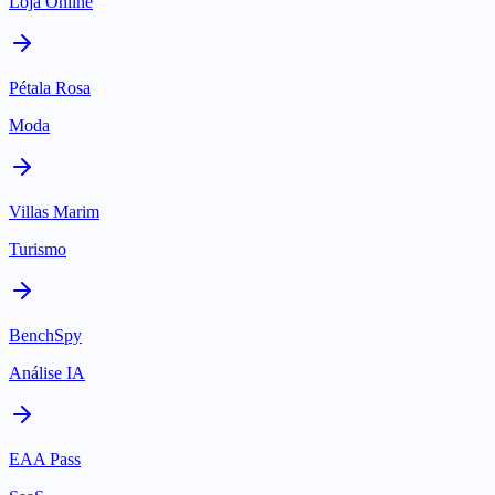
Loja Online
Pétala Rosa
Moda
Villas Marim
Turismo
BenchSpy
Análise IA
EAA Pass