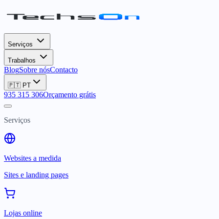
Serviços
Trabalhos
Blog
Sobre nós
Contacto
🇵🇹
PT
935 315 306
Orçamento grátis
Serviços
Websites a medida
Sites e landing pages
Lojas online