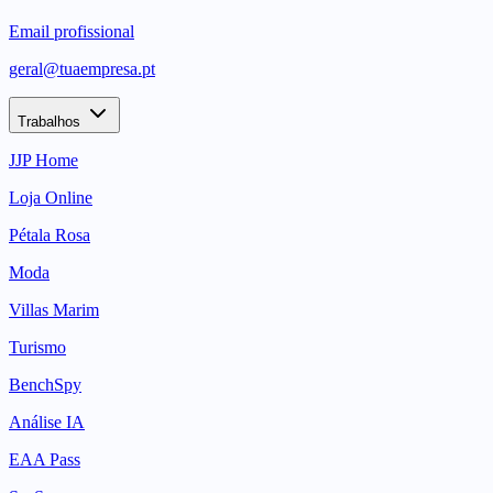
Email profissional
geral@tuaempresa.pt
Trabalhos
JJP Home
Loja Online
Pétala Rosa
Moda
Villas Marim
Turismo
BenchSpy
Análise IA
EAA Pass