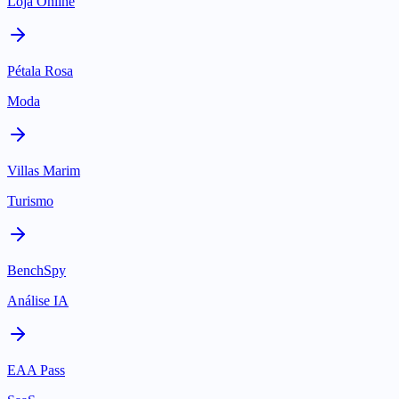
Loja Online
Pétala Rosa
Moda
Villas Marim
Turismo
BenchSpy
Análise IA
EAA Pass