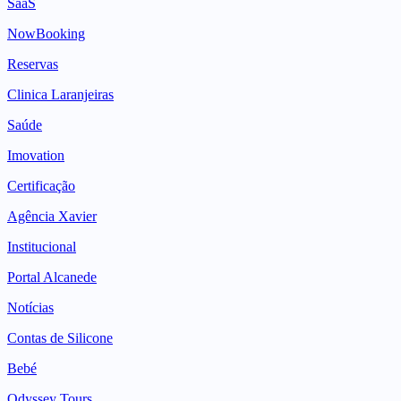
SaaS
NowBooking
Reservas
Clinica Laranjeiras
Saúde
Imovation
Certificação
Agência Xavier
Institucional
Portal Alcanede
Notícias
Contas de Silicone
Bebé
Odyssey Tours