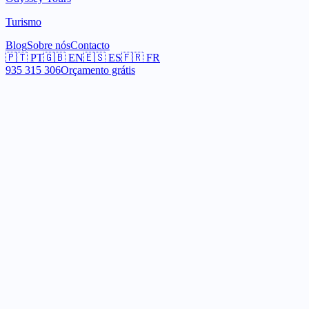
Turismo
Blog
Sobre nós
Contacto
🇵🇹
PT
🇬🇧
EN
🇪🇸
ES
🇫🇷
FR
935 315 306
Orçamento grátis