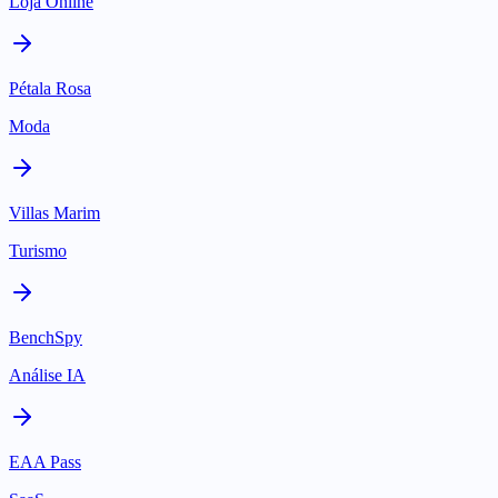
Loja Online
Pétala Rosa
Moda
Villas Marim
Turismo
BenchSpy
Análise IA
EAA Pass