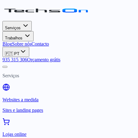
Serviços
Trabalhos
Blog
Sobre nós
Contacto
🇵🇹
PT
935 315 306
Orçamento grátis
Serviços
Websites a medida
Sites e landing pages
Lojas online