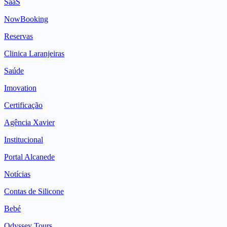
SaaS
NowBooking
Reservas
Clinica Laranjeiras
Saúde
Imovation
Certificação
Agência Xavier
Institucional
Portal Alcanede
Notícias
Contas de Silicone
Bebé
Odyssey Tours