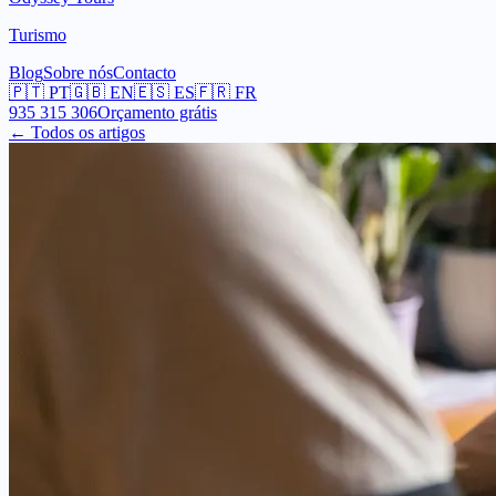
Turismo
Blog
Sobre nós
Contacto
🇵🇹
PT
🇬🇧
EN
🇪🇸
ES
🇫🇷
FR
935 315 306
Orçamento grátis
← Todos os artigos