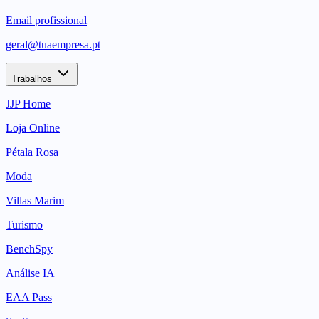
Email profissional
geral@tuaempresa.pt
Trabalhos
JJP Home
Loja Online
Pétala Rosa
Moda
Villas Marim
Turismo
BenchSpy
Análise IA
EAA Pass