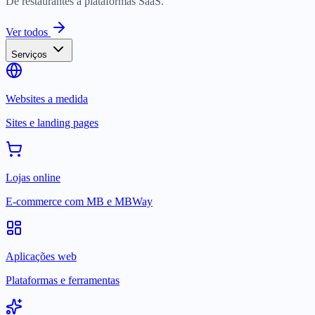
De restaurantes a plataformas SaaS.
Ver todos
Serviços
Websites a medida
Sites e landing pages
Lojas online
E-commerce com MB e MBWay
Aplicações web
Plataformas e ferramentas