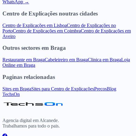
WhatsApp →
Centro de Explicações
noutras cidades
Centro de Explicações
em
Lisboa
Centro de Explicações
no
Porto
Centro de Explicações
em
Coimbra
Centro de Explicações
em
Aveiro
Outros sectores
em
Braga
Restaurante
em
Braga
Cabeleireiro
em
Braga
Clinica
em
Braga
Loja
Online
em
Braga
Paginas relacionadas
Sites
em
Braga
Sites para
Centro de Explicações
Precos
Blog
TechsOn
Agencia digital em Alcanede.
Trabalhamos para todo o pais.