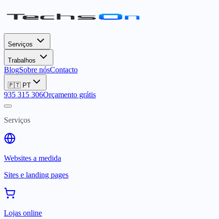
Serviços
Trabalhos
Blog
Sobre nós
Contacto
🇵🇹
PT
935 315 306
Orçamento grátis
Serviços
Websites a medida
Sites e landing pages
Lojas online