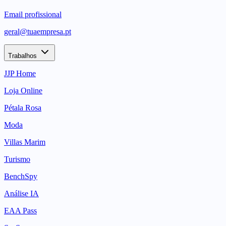
Email profissional
geral@tuaempresa.pt
Trabalhos
JJP Home
Loja Online
Pétala Rosa
Moda
Villas Marim
Turismo
BenchSpy
Análise IA
EAA Pass