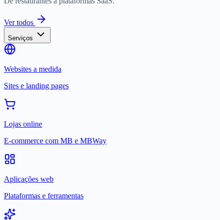
De restaurantes a plataformas SaaS.
Ver todos
Serviços
Websites a medida
Sites e landing pages
Lojas online
E-commerce com MB e MBWay
Aplicações web
Plataformas e ferramentas