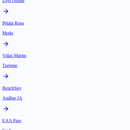
Loja Online
Pétala Rosa
Moda
Villas Marim
Turismo
BenchSpy
Análise IA
EAA Pass