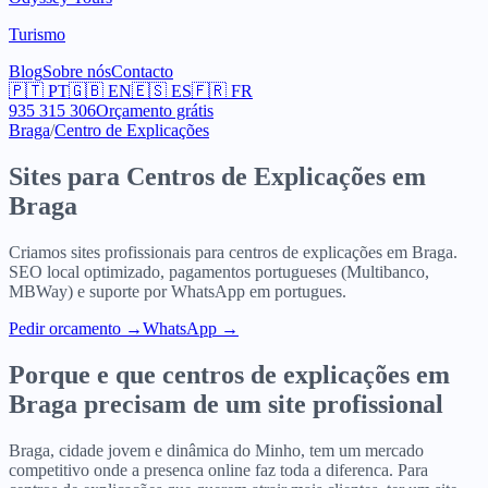
Turismo
Blog
Sobre nós
Contacto
🇵🇹
PT
🇬🇧
EN
🇪🇸
ES
🇫🇷
FR
935 315 306
Orçamento grátis
Braga
/
Centro de Explicações
Sites para
Centros de Explicações
em
Braga
Criamos sites profissionais para
centros de explicações
em
Braga
.
SEO local optimizado, pagamentos portugueses (Multibanco,
MBWay) e suporte por WhatsApp em portugues.
Pedir orcamento
→
WhatsApp →
Porque e que
centros de explicações
em
Braga
precisam de um site profissional
Braga, cidade jovem e dinâmica do Minho, tem um mercado
competitivo onde a presenca online faz toda a diferenca. Para