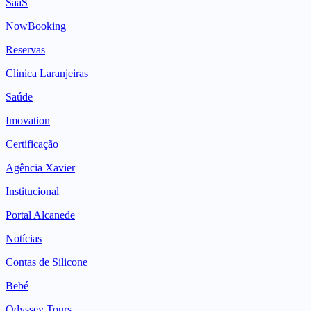
SaaS
NowBooking
Reservas
Clinica Laranjeiras
Saúde
Imovation
Certificação
Agência Xavier
Institucional
Portal Alcanede
Notícias
Contas de Silicone
Bebé
Odyssey Tours