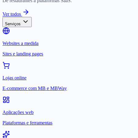
De restaurantes a plataformas SaaS.
Ver todos
Serviços
Websites a medida
Sites e landing pages
Lojas online
E-commerce com MB e MBWay
Aplicações web
Plataformas e ferramentas