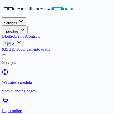
Serviços
Trabalhos
Blog
Sobre nós
Contacto
🇵🇹
PT
935 315 306
Orçamento grátis
Serviços
Websites a medida
Sites e landing pages
Lojas online