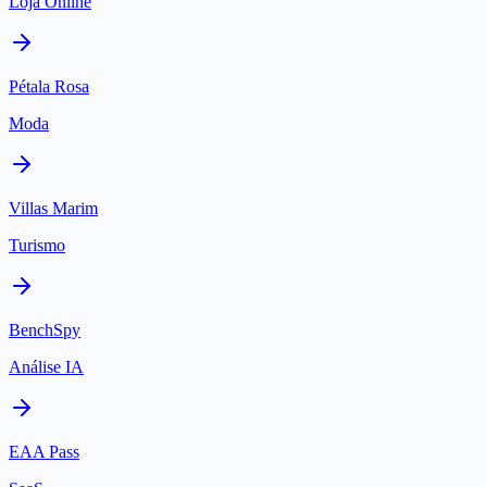
Loja Online
Pétala Rosa
Moda
Villas Marim
Turismo
BenchSpy
Análise IA
EAA Pass