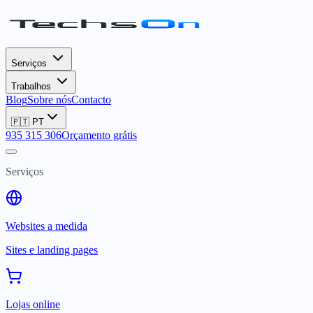
Serviços
Trabalhos
Blog
Sobre nós
Contacto
🇵🇹
PT
935 315 306
Orçamento grátis
Serviços
Websites a medida
Sites e landing pages
Lojas online