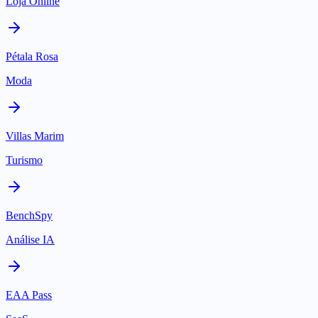
Loja Online
Pétala Rosa
Moda
Villas Marim
Turismo
BenchSpy
Análise IA
EAA Pass