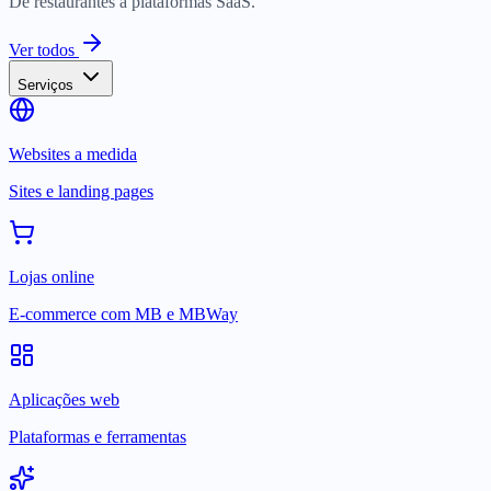
De restaurantes a plataformas SaaS.
Ver todos
Serviços
Websites a medida
Sites e landing pages
Lojas online
E-commerce com MB e MBWay
Aplicações web
Plataformas e ferramentas