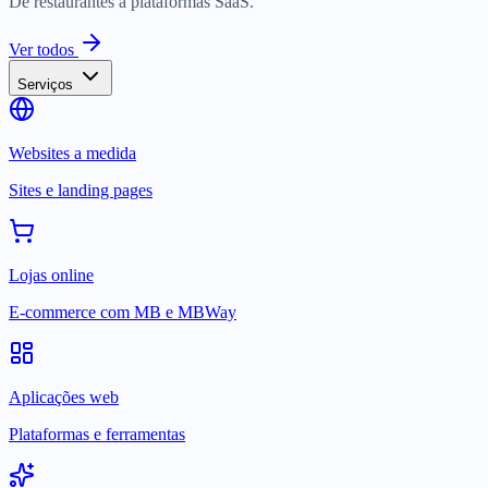
De restaurantes a plataformas SaaS.
Ver todos
Serviços
Websites a medida
Sites e landing pages
Lojas online
E-commerce com MB e MBWay
Aplicações web
Plataformas e ferramentas