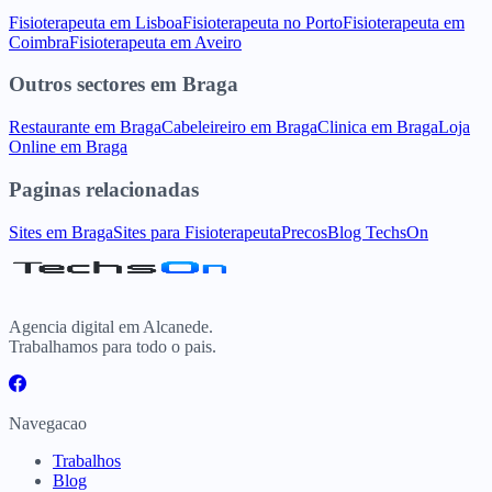
Fisioterapeuta
em
Lisboa
Fisioterapeuta
no
Porto
Fisioterapeuta
em
Coimbra
Fisioterapeuta
em
Aveiro
Outros sectores
em
Braga
Restaurante
em
Braga
Cabeleireiro
em
Braga
Clinica
em
Braga
Loja
Online
em
Braga
Paginas relacionadas
Sites
em
Braga
Sites para
Fisioterapeuta
Precos
Blog TechsOn
Agencia digital em Alcanede.
Trabalhamos para todo o pais.
Navegacao
Trabalhos
Blog