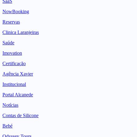
SaaS
NowBooking
Reservas
Clinica Laranjeiras
Saúde
Imovation
Certificação
Agência Xavier
Institucional
Portal Alcanede
Notícias
Contas de Silicone
Bebé
Odyssey Tours