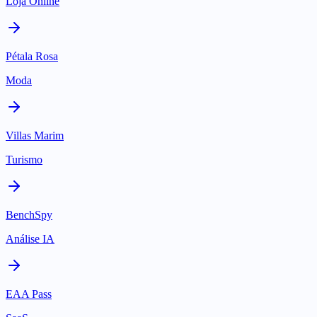
Loja Online
Pétala Rosa
Moda
Villas Marim
Turismo
BenchSpy
Análise IA
EAA Pass