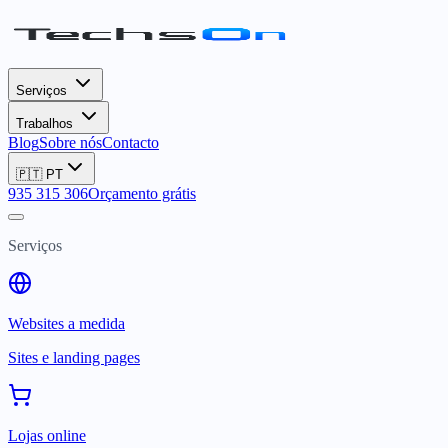
Serviços
Trabalhos
Blog
Sobre nós
Contacto
🇵🇹
PT
935 315 306
Orçamento grátis
Serviços
Websites a medida
Sites e landing pages
Lojas online