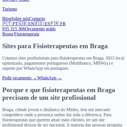
Turismo
Blog
Sobre nós
Contacto
🇵🇹
PT
🇬🇧
EN
🇪🇸
ES
🇫🇷
FR
935 315 306
Orçamento grátis
Braga
/
Fisioterapeuta
Sites para
Fisioterapeutas
em
Braga
Criamos sites profissionais para
fisioterapeutas
em
Braga
. SEO local
optimizado, pagamentos portugueses (Multibanco, MBWay) e
suporte por WhatsApp em portugues.
Pedir orcamento
→
WhatsApp →
Porque e que
fisioterapeutas
em
Braga
precisam de um site profissional
Braga, cidade jovem e dinâmica do Minho, tem um mercado
competitivo onde a presenca online faz toda a diferenca. Para
fisioterapeutas que querem atrair mais clientes, ter um site
profissional deixou de ser opcional. A maioria das pessoas pesquisa