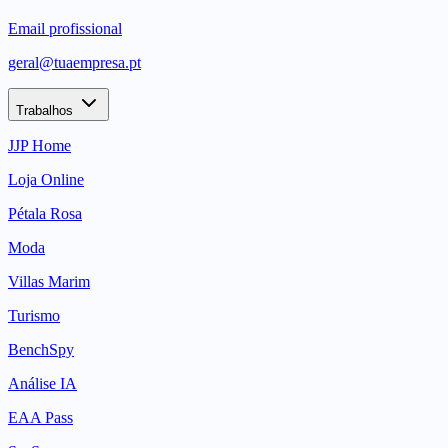
Email profissional
geral@tuaempresa.pt
Trabalhos
JJP Home
Loja Online
Pétala Rosa
Moda
Villas Marim
Turismo
BenchSpy
Análise IA
EAA Pass