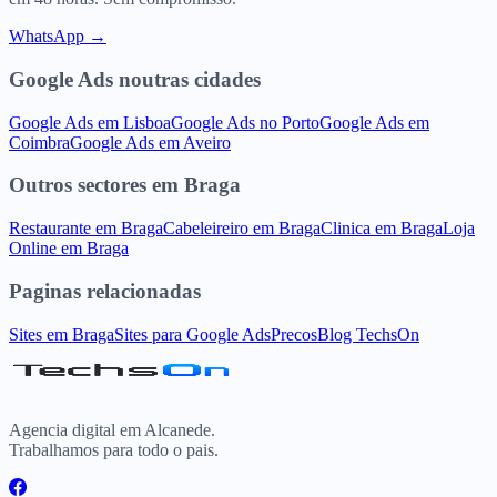
WhatsApp →
Google Ads
noutras cidades
Google Ads
em
Lisboa
Google Ads
no
Porto
Google Ads
em
Coimbra
Google Ads
em
Aveiro
Outros sectores
em
Braga
Restaurante
em
Braga
Cabeleireiro
em
Braga
Clinica
em
Braga
Loja
Online
em
Braga
Paginas relacionadas
Sites
em
Braga
Sites para
Google Ads
Precos
Blog TechsOn
Agencia digital em Alcanede.
Trabalhamos para todo o pais.