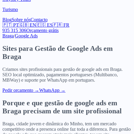
Turismo
Blog
Sobre nós
Contacto
🇵🇹
PT
🇬🇧
EN
🇪🇸
ES
🇫🇷
FR
935 315 306
Orçamento grátis
Braga
/
Google Ads
Sites para
Gestão de Google Ads
em
Braga
Criamos sites profissionais para
gestão de google ads
em
Braga
.
SEO local optimizado, pagamentos portugueses (Multibanco,
MBWay) e suporte por WhatsApp em portugues.
Pedir orcamento
→
WhatsApp →
Porque e que
gestão de google ads
em
Braga
precisam de um site profissional
Braga, cidade jovem e dinâmica do Minho, tem um mercado
competitivo onde a presenca online faz toda a diferenca. Para gestão