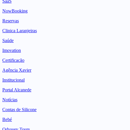
SaaS
NowBooking
Reservas
Clinica Laranjeiras
Saúde
Imovation
Certificação
Agência Xavier
Institucional
Portal Alcanede
Notícias
Contas de Silicone
Bebé
Odyssey Tours