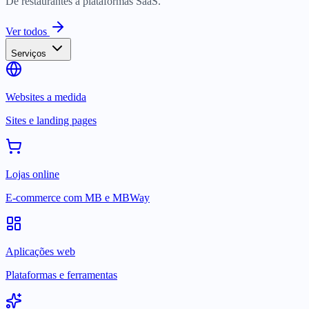
De restaurantes a plataformas SaaS.
Ver todos
Serviços
Websites a medida
Sites e landing pages
Lojas online
E-commerce com MB e MBWay
Aplicações web
Plataformas e ferramentas