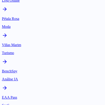
Loja Online
Pétala Rosa
Moda
Villas Marim
Turismo
BenchSpy
Análise IA
EAA Pass