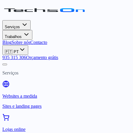
Serviços
Trabalhos
Blog
Sobre nós
Contacto
🇵🇹
PT
935 315 306
Orçamento grátis
Serviços
Websites a medida
Sites e landing pages
Lojas online