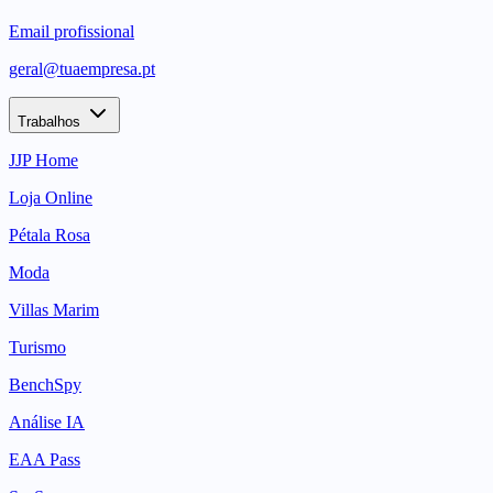
Email profissional
geral@tuaempresa.pt
Trabalhos
JJP Home
Loja Online
Pétala Rosa
Moda
Villas Marim
Turismo
BenchSpy
Análise IA
EAA Pass