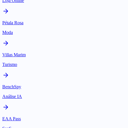
Loja Online
Pétala Rosa
Moda
Villas Marim
Turismo
BenchSpy
Análise IA
EAA Pass