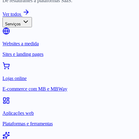
De restaurantes a plataformas SaaS.
Ver todos
Serviços
Websites a medida
Sites e landing pages
Lojas online
E-commerce com MB e MBWay
Aplicações web
Plataformas e ferramentas