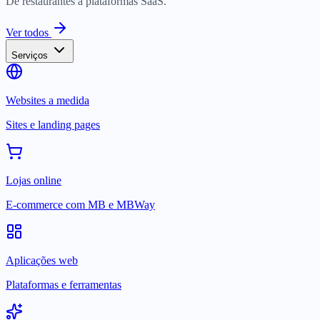
De restaurantes a plataformas SaaS.
Ver todos
Serviços
Websites a medida
Sites e landing pages
Lojas online
E-commerce com MB e MBWay
Aplicações web
Plataformas e ferramentas