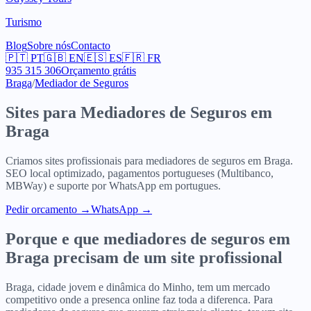
Turismo
Blog
Sobre nós
Contacto
🇵🇹
PT
🇬🇧
EN
🇪🇸
ES
🇫🇷
FR
935 315 306
Orçamento grátis
Braga
/
Mediador de Seguros
Sites para
Mediadores de Seguros
em
Braga
Criamos sites profissionais para
mediadores de seguros
em
Braga
.
SEO local optimizado, pagamentos portugueses (Multibanco,
MBWay) e suporte por WhatsApp em portugues.
Pedir orcamento
→
WhatsApp →
Porque e que
mediadores de seguros
em
Braga
precisam de um site profissional
Braga, cidade jovem e dinâmica do Minho, tem um mercado
competitivo onde a presenca online faz toda a diferenca. Para