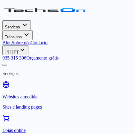
Serviços
Trabalhos
Blog
Sobre nós
Contacto
🇵🇹
PT
935 315 306
Orçamento grátis
Serviços
Websites a medida
Sites e landing pages
Lojas online