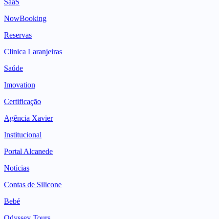
SaaS
NowBooking
Reservas
Clinica Laranjeiras
Saúde
Imovation
Certificação
Agência Xavier
Institucional
Portal Alcanede
Notícias
Contas de Silicone
Bebé
Odyssey Tours