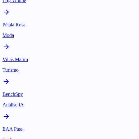
Loja Online
Pétala Rosa
Moda
Villas Marim
Turismo
BenchSpy
Análise IA
EAA Pass