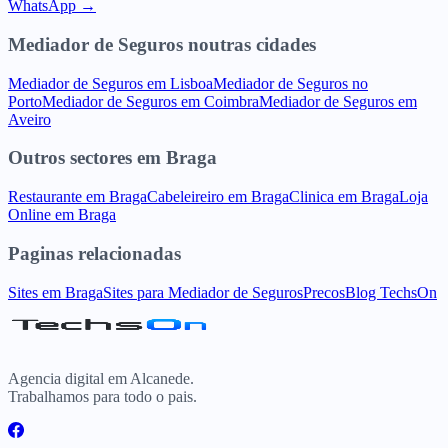
WhatsApp →
Mediador de Seguros
noutras cidades
Mediador de Seguros
em
Lisboa
Mediador de Seguros
no
Porto
Mediador de Seguros
em
Coimbra
Mediador de Seguros
em
Aveiro
Outros sectores
em
Braga
Restaurante
em
Braga
Cabeleireiro
em
Braga
Clinica
em
Braga
Loja
Online
em
Braga
Paginas relacionadas
Sites
em
Braga
Sites para
Mediador de Seguros
Precos
Blog TechsOn
Agencia digital em Alcanede.
Trabalhamos para todo o pais.