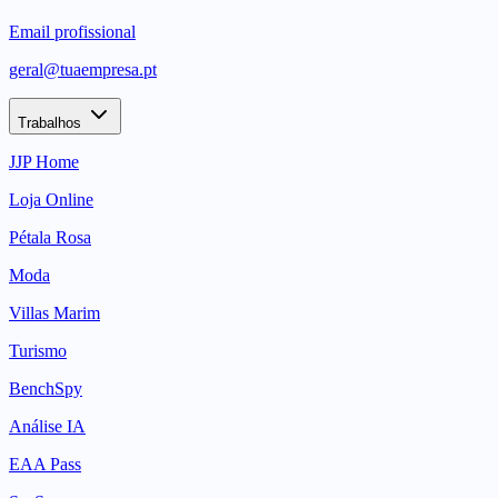
Email profissional
geral@tuaempresa.pt
Trabalhos
JJP Home
Loja Online
Pétala Rosa
Moda
Villas Marim
Turismo
BenchSpy
Análise IA
EAA Pass