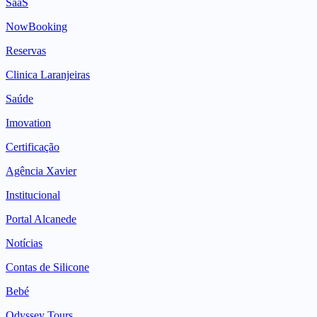
SaaS
NowBooking
Reservas
Clinica Laranjeiras
Saúde
Imovation
Certificação
Agência Xavier
Institucional
Portal Alcanede
Notícias
Contas de Silicone
Bebé
Odyssey Tours