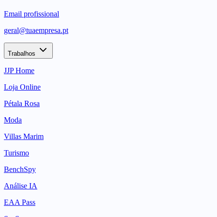
Email profissional
geral@tuaempresa.pt
Trabalhos
JJP Home
Loja Online
Pétala Rosa
Moda
Villas Marim
Turismo
BenchSpy
Análise IA
EAA Pass