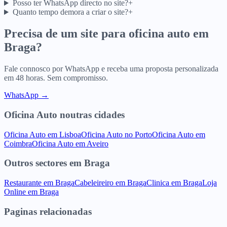
Posso ter WhatsApp directo no site?
+
Quanto tempo demora a criar o site?
+
Precisa de um site para
oficina auto
em
Braga
?
Fale connosco por WhatsApp e receba uma proposta personalizada
em 48 horas. Sem compromisso.
WhatsApp →
Oficina Auto
noutras cidades
Oficina Auto
em
Lisboa
Oficina Auto
no
Porto
Oficina Auto
em
Coimbra
Oficina Auto
em
Aveiro
Outros sectores
em
Braga
Restaurante
em
Braga
Cabeleireiro
em
Braga
Clinica
em
Braga
Loja
Online
em
Braga
Paginas relacionadas