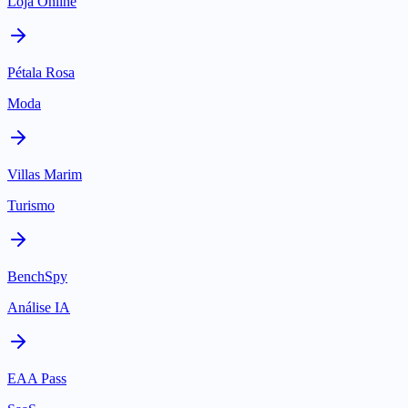
Loja Online
Pétala Rosa
Moda
Villas Marim
Turismo
BenchSpy
Análise IA
EAA Pass