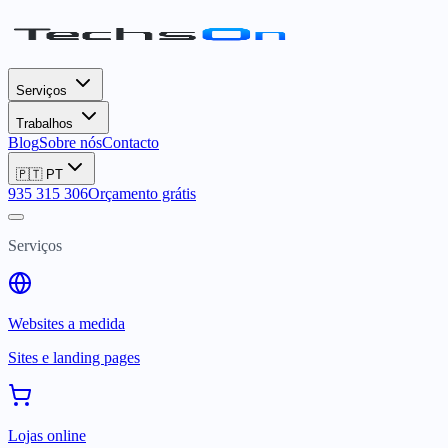
Serviços
Trabalhos
Blog
Sobre nós
Contacto
🇵🇹
PT
935 315 306
Orçamento grátis
Serviços
Websites a medida
Sites e landing pages
Lojas online