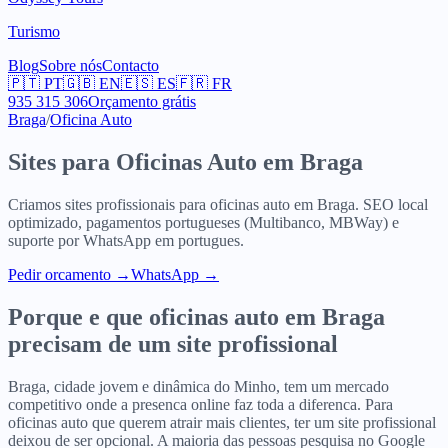
Turismo
Blog
Sobre nós
Contacto
🇵🇹
PT
🇬🇧
EN
🇪🇸
ES
🇫🇷
FR
935 315 306
Orçamento grátis
Braga
/
Oficina Auto
Sites para
Oficinas Auto
em
Braga
Criamos sites profissionais para
oficinas auto
em
Braga
. SEO local
optimizado, pagamentos portugueses (Multibanco, MBWay) e
suporte por WhatsApp em portugues.
Pedir orcamento
→
WhatsApp →
Porque e que
oficinas auto
em
Braga
precisam de um site profissional
Braga, cidade jovem e dinâmica do Minho, tem um mercado
competitivo onde a presenca online faz toda a diferenca. Para
oficinas auto que querem atrair mais clientes, ter um site profissional
deixou de ser opcional. A maioria das pessoas pesquisa no Google