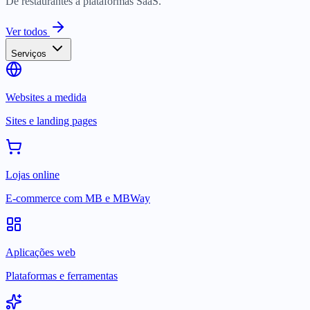
De restaurantes a plataformas SaaS.
Ver todos
Serviços
Websites a medida
Sites e landing pages
Lojas online
E-commerce com MB e MBWay
Aplicações web
Plataformas e ferramentas