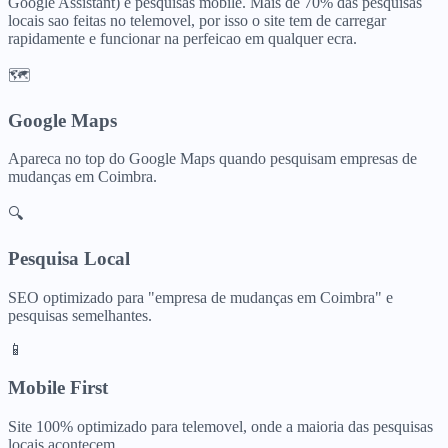
Google Assistant) e pesquisas mobile. Mais de 70% das pesquisas
locais sao feitas no telemovel, por isso o site tem de carregar
rapidamente e funcionar na perfeicao em qualquer ecra.
🗺️
Google Maps
Apareca no top do Google Maps quando pesquisam
empresas de
mudanças
em
Coimbra
.
🔍
Pesquisa Local
SEO optimizado para "
empresa de mudanças
em
Coimbra
" e
pesquisas semelhantes.
📱
Mobile First
Site 100% optimizado para telemovel, onde a maioria das pesquisas
locais acontecem.