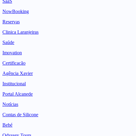
SaaS
NowBooking
Reservas
Clinica Laranjeiras
Saúde
Imovation
Certificação
Agência Xavier
Institucional
Portal Alcanede
Notícias
Contas de Silicone
Bebé
Odyssey Tours