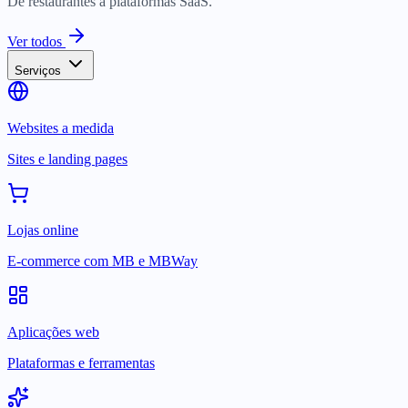
De restaurantes a plataformas SaaS.
Ver todos
Serviços
Websites a medida
Sites e landing pages
Lojas online
E-commerce com MB e MBWay
Aplicações web
Plataformas e ferramentas