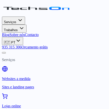
Serviços
Trabalhos
Blog
Sobre nós
Contacto
🇵🇹
PT
935 315 306
Orçamento grátis
Serviços
Websites a medida
Sites e landing pages
Lojas online