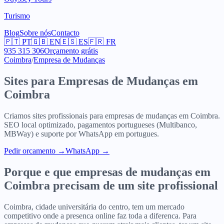
Turismo
Blog
Sobre nós
Contacto
🇵🇹
PT
🇬🇧
EN
🇪🇸
ES
🇫🇷
FR
935 315 306
Orçamento grátis
Coimbra
/
Empresa de Mudanças
Sites para
Empresas de Mudanças
em
Coimbra
Criamos sites profissionais para
empresas de mudanças
em
Coimbra
.
SEO local optimizado, pagamentos portugueses (Multibanco,
MBWay) e suporte por WhatsApp em portugues.
Pedir orcamento
→
WhatsApp →
Porque e que
empresas de mudanças
em
Coimbra
precisam de um site profissional
Coimbra, cidade universitária do centro, tem um mercado
competitivo onde a presenca online faz toda a diferenca. Para