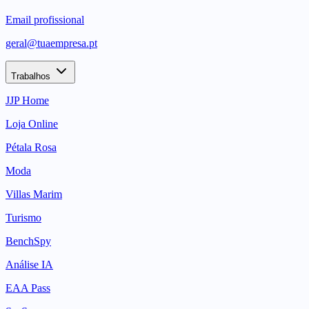
Email profissional
geral@tuaempresa.pt
Trabalhos
JJP Home
Loja Online
Pétala Rosa
Moda
Villas Marim
Turismo
BenchSpy
Análise IA
EAA Pass