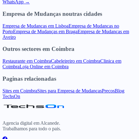
WhatsApp →
Empresa de Mudanças
noutras cidades
Empresa de Mudanças
em
Lisboa
Empresa de Mudanças
no
Porto
Empresa de Mudanças
em
Braga
Empresa de Mudanças
em
Aveiro
Outros sectores
em
Coimbra
Restaurante
em
Coimbra
Cabeleireiro
em
Coimbra
Clinica
em
Coimbra
Loja Online
em
Coimbra
Paginas relacionadas
Sites
em
Coimbra
Sites para
Empresa de Mudanças
Precos
Blog
TechsOn
Agencia digital em Alcanede.
Trabalhamos para todo o pais.