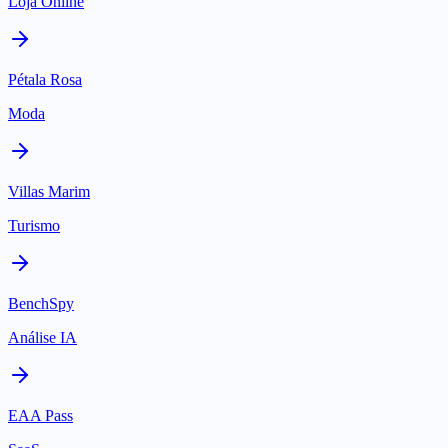
Loja Online
Pétala Rosa
Moda
Villas Marim
Turismo
BenchSpy
Análise IA
EAA Pass