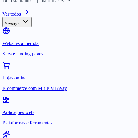
De restaurantes a plataformas SaaS.
Ver todos
Serviços
Websites a medida
Sites e landing pages
Lojas online
E-commerce com MB e MBWay
Aplicações web
Plataformas e ferramentas