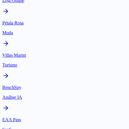
Loja Online
Pétala Rosa
Moda
Villas Marim
Turismo
BenchSpy
Análise IA
EAA Pass