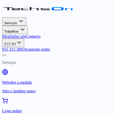
Serviços
Trabalhos
Blog
Sobre nós
Contacto
🇵🇹
PT
935 315 306
Orçamento grátis
Serviços
Websites a medida
Sites e landing pages
Lojas online