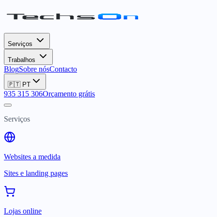
Serviços
Trabalhos
Blog
Sobre nós
Contacto
🇵🇹
PT
935 315 306
Orçamento grátis
Serviços
Websites a medida
Sites e landing pages
Lojas online