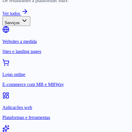
De restaurantes a plataformas SaaS.
Ver todos
Serviços
Websites a medida
Sites e landing pages
Lojas online
E-commerce com MB e MBWay
Aplicações web
Plataformas e ferramentas