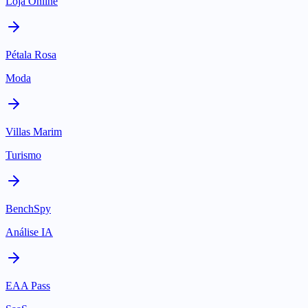
Loja Online
Pétala Rosa
Moda
Villas Marim
Turismo
BenchSpy
Análise IA
EAA Pass