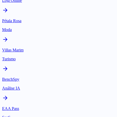
Loja Online
Pétala Rosa
Moda
Villas Marim
Turismo
BenchSpy
Análise IA
EAA Pass