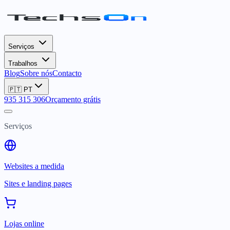
Serviços
Trabalhos
Blog
Sobre nós
Contacto
🇵🇹
PT
935 315 306
Orçamento grátis
Serviços
Websites a medida
Sites e landing pages
Lojas online