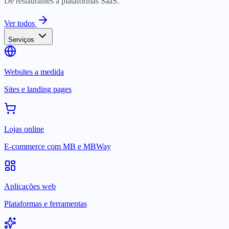
De restaurantes a plataformas SaaS.
Ver todos
Serviços
Websites a medida
Sites e landing pages
Lojas online
E-commerce com MB e MBWay
Aplicações web
Plataformas e ferramentas