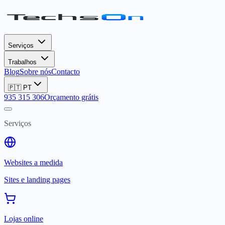
Serviços
Trabalhos
Blog
Sobre nós
Contacto
🇵🇹
PT
935 315 306
Orçamento grátis
Serviços
Websites a medida
Sites e landing pages
Lojas online