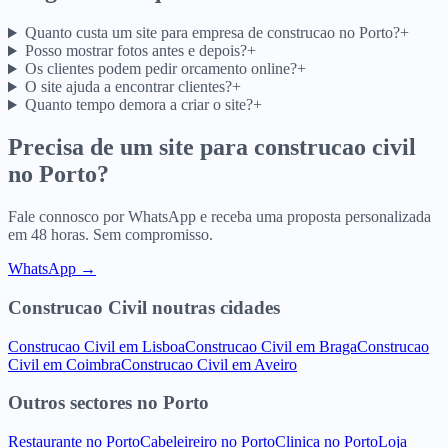
Quanto custa um site para empresa de construcao no Porto?
+
Posso mostrar fotos antes e depois?
+
Os clientes podem pedir orcamento online?
+
O site ajuda a encontrar clientes?
+
Quanto tempo demora a criar o site?
+
Precisa de um site para
construcao civil
no
Porto
?
Fale connosco por WhatsApp e receba uma proposta personalizada
em 48 horas. Sem compromisso.
WhatsApp →
Construcao Civil
noutras cidades
Construcao Civil
em
Lisboa
Construcao Civil
em
Braga
Construcao
Civil
em
Coimbra
Construcao Civil
em
Aveiro
Outros sectores
no
Porto
Restaurante
no
Porto
Cabeleireiro
no
Porto
Clinica
no
Porto
Loja