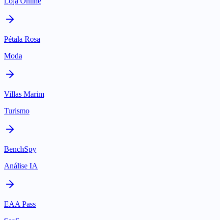
Loja Online
Pétala Rosa
Moda
Villas Marim
Turismo
BenchSpy
Análise IA
EAA Pass