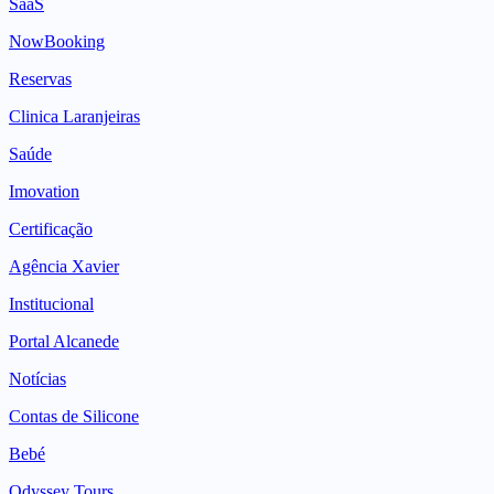
SaaS
NowBooking
Reservas
Clinica Laranjeiras
Saúde
Imovation
Certificação
Agência Xavier
Institucional
Portal Alcanede
Notícias
Contas de Silicone
Bebé
Odyssey Tours