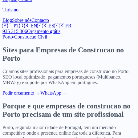
Turismo
Blog
Sobre nós
Contacto
🇵🇹
PT
🇬🇧
EN
🇪🇸
ES
🇫🇷
FR
935 315 306
Orçamento grátis
Porto
/
Construcao Civil
Sites para
Empresas de Construcao
no
Porto
Criamos sites profissionais para
empresas de construcao
no
Porto
.
SEO local optimizado, pagamentos portugueses (Multibanco,
MBWay) e suporte por WhatsApp em portugues.
Pedir orcamento
→
WhatsApp →
Porque e que
empresas de construcao
no
Porto
precisam de um site profissional
Porto, segunda maior cidade de Portugal, tem um mercado
competitivo onde a presenca online faz toda a diferenca. Para