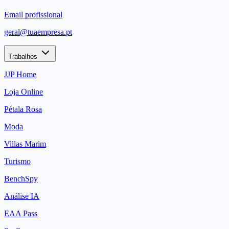
Email profissional
geral@tuaempresa.pt
Trabalhos
JJP Home
Loja Online
Pétala Rosa
Moda
Villas Marim
Turismo
BenchSpy
Análise IA
EAA Pass