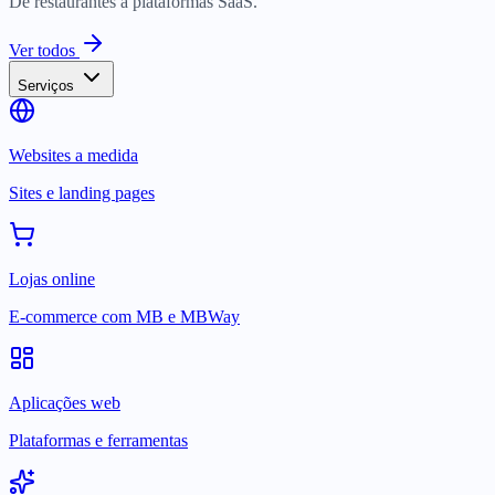
De restaurantes a plataformas SaaS.
Ver todos
Serviços
Websites a medida
Sites e landing pages
Lojas online
E-commerce com MB e MBWay
Aplicações web
Plataformas e ferramentas