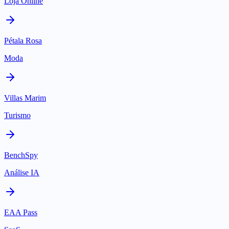
Loja Online
Pétala Rosa
Moda
Villas Marim
Turismo
BenchSpy
Análise IA
EAA Pass