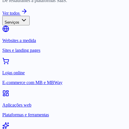
De restaurantes a plataformas SaaS.
Ver todos
Serviços
Websites a medida
Sites e landing pages
Lojas online
E-commerce com MB e MBWay
Aplicações web
Plataformas e ferramentas