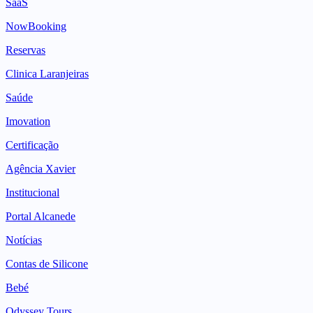
SaaS
NowBooking
Reservas
Clinica Laranjeiras
Saúde
Imovation
Certificação
Agência Xavier
Institucional
Portal Alcanede
Notícias
Contas de Silicone
Bebé
Odyssey Tours