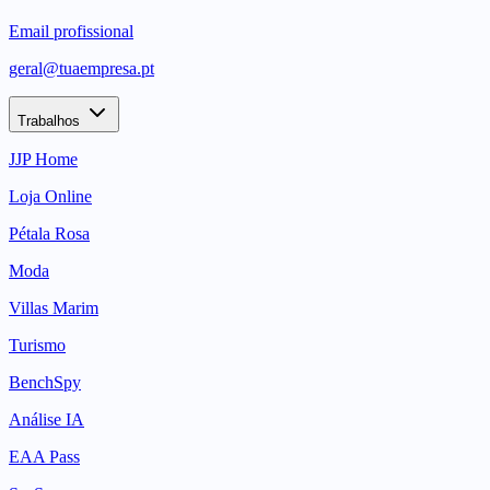
Email profissional
geral@tuaempresa.pt
Trabalhos
JJP Home
Loja Online
Pétala Rosa
Moda
Villas Marim
Turismo
BenchSpy
Análise IA
EAA Pass