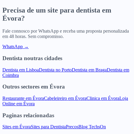
Precisa de um site para
dentista
em
Évora
?
Fale connosco por WhatsApp e receba uma proposta personalizada
em 48 horas. Sem compromisso.
WhatsApp →
Dentista
noutras cidades
Dentista
em
Lisboa
Dentista
no
Porto
Dentista
em
Braga
Dentista
em
Coimbra
Outros sectores
em
Évora
Restaurante
em
Évora
Cabeleireiro
em
Évora
Clinica
em
Évora
Loja
Online
em
Évora
Paginas relacionadas
Sites
em
Évora
Sites para
Dentista
Precos
Blog TechsOn