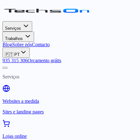
Serviços
Trabalhos
Blog
Sobre nós
Contacto
🇵🇹
PT
935 315 306
Orçamento grátis
Serviços
Websites a medida
Sites e landing pages
Lojas online