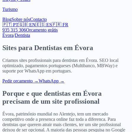
Turismo
Blog
Sobre nós
Contacto
🇵🇹
PT
🇬🇧
EN
🇪🇸
ES
🇫🇷
FR
935 315 306
Orçamento grátis
Évora
/
Dentista
Sites para
Dentistas
em
Évora
Criamos sites profissionais para
dentistas
em
Évora
. SEO local
optimizado, pagamentos portugueses (Multibanco, MBWay) e
suporte por WhatsApp em portugues.
Pedir orcamento
→
WhatsApp →
Porque e que
dentistas
em
Évora
precisam de um site profissional
Évora, património mundial no Alentejo, tem um mercado
competitivo onde a presenca online faz toda a diferenca. Para
dentistas que querem atrair mais clientes, ter um site profissional
deixou de ser opcional. A maioria das pessoas pesquisa no Google