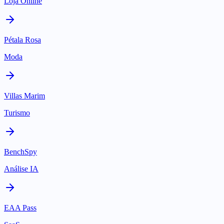
Loja Online
Pétala Rosa
Moda
Villas Marim
Turismo
BenchSpy
Análise IA
EAA Pass