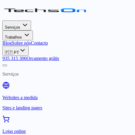
Serviços
Trabalhos
Blog
Sobre nós
Contacto
🇵🇹
PT
935 315 306
Orçamento grátis
Serviços
Websites a medida
Sites e landing pages
Lojas online