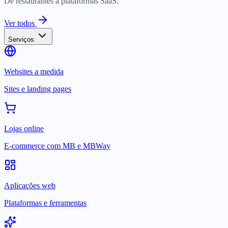
De restaurantes a plataformas SaaS.
Ver todos
Serviços
Websites a medida
Sites e landing pages
Lojas online
E-commerce com MB e MBWay
Aplicações web
Plataformas e ferramentas