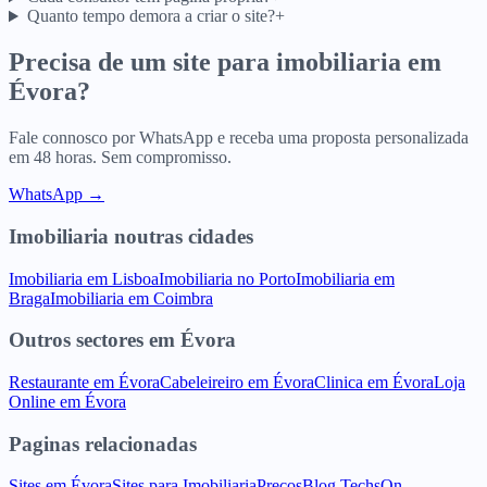
Quanto tempo demora a criar o site?
+
Precisa de um site para
imobiliaria
em
Évora
?
Fale connosco por WhatsApp e receba uma proposta personalizada
em 48 horas. Sem compromisso.
WhatsApp →
Imobiliaria
noutras cidades
Imobiliaria
em
Lisboa
Imobiliaria
no
Porto
Imobiliaria
em
Braga
Imobiliaria
em
Coimbra
Outros sectores
em
Évora
Restaurante
em
Évora
Cabeleireiro
em
Évora
Clinica
em
Évora
Loja
Online
em
Évora
Paginas relacionadas
Sites
em
Évora
Sites para
Imobiliaria
Precos
Blog TechsOn