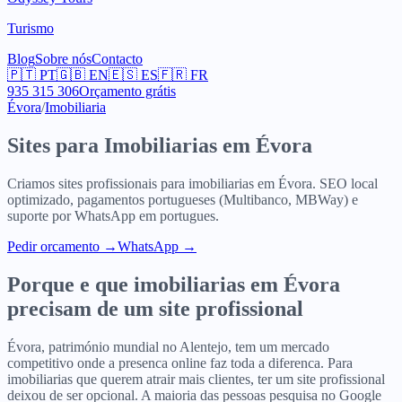
Turismo
Blog
Sobre nós
Contacto
🇵🇹
PT
🇬🇧
EN
🇪🇸
ES
🇫🇷
FR
935 315 306
Orçamento grátis
Évora
/
Imobiliaria
Sites para
Imobiliarias
em
Évora
Criamos sites profissionais para
imobiliarias
em
Évora
. SEO local
optimizado, pagamentos portugueses (Multibanco, MBWay) e
suporte por WhatsApp em portugues.
Pedir orcamento
→
WhatsApp →
Porque e que
imobiliarias
em
Évora
precisam de um site profissional
Évora, património mundial no Alentejo, tem um mercado
competitivo onde a presenca online faz toda a diferenca. Para
imobiliarias que querem atrair mais clientes, ter um site profissional
deixou de ser opcional. A maioria das pessoas pesquisa no Google