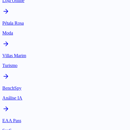
Loja Online
Pétala Rosa
Moda
Villas Marim
Turismo
BenchSpy
Análise IA
EAA Pass