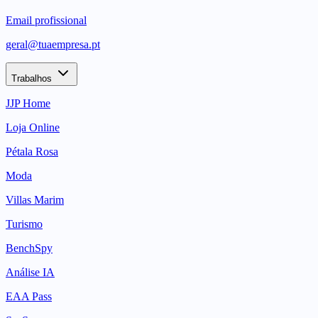
Email profissional
geral@tuaempresa.pt
Trabalhos
JJP Home
Loja Online
Pétala Rosa
Moda
Villas Marim
Turismo
BenchSpy
Análise IA
EAA Pass