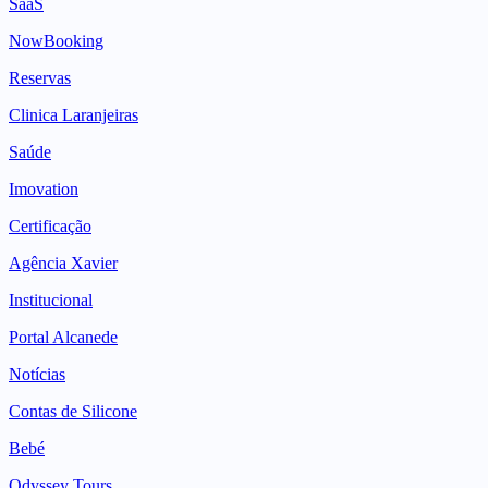
SaaS
NowBooking
Reservas
Clinica Laranjeiras
Saúde
Imovation
Certificação
Agência Xavier
Institucional
Portal Alcanede
Notícias
Contas de Silicone
Bebé
Odyssey Tours