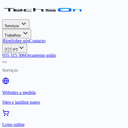
Serviços
Trabalhos
Blog
Sobre nós
Contacto
🇵🇹
PT
935 315 306
Orçamento grátis
Serviços
Websites a medida
Sites e landing pages
Lojas online