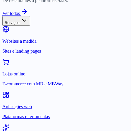
De restaurantes a plataformas SaaS.
Ver todos
Serviços
Websites a medida
Sites e landing pages
Lojas online
E-commerce com MB e MBWay
Aplicações web
Plataformas e ferramentas