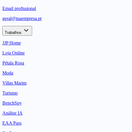
Email profissional
geral@tuaempresa.pt
Trabalhos
JJP Home
Loja Online
Pétala Rosa
Moda
Villas Marim
Turismo
BenchSpy
Análise IA
EAA Pass