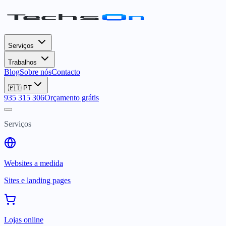
Serviços
Trabalhos
Blog
Sobre nós
Contacto
🇵🇹
PT
935 315 306
Orçamento grátis
Serviços
Websites a medida
Sites e landing pages
Lojas online