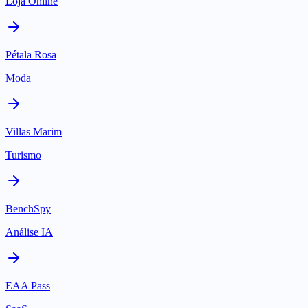
Loja Online
Pétala Rosa
Moda
Villas Marim
Turismo
BenchSpy
Análise IA
EAA Pass