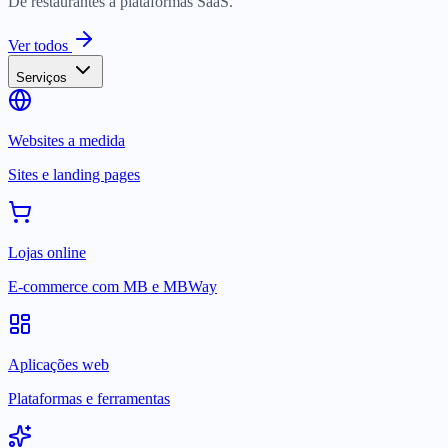
De restaurantes a plataformas SaaS.
Ver todos
Serviços
Websites a medida
Sites e landing pages
Lojas online
E-commerce com MB e MBWay
Aplicações web
Plataformas e ferramentas