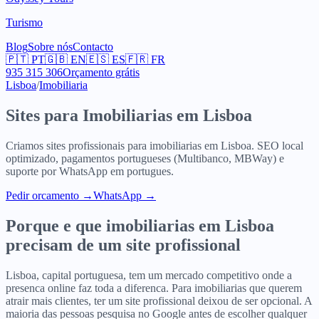
Turismo
Blog
Sobre nós
Contacto
🇵🇹
PT
🇬🇧
EN
🇪🇸
ES
🇫🇷
FR
935 315 306
Orçamento grátis
Lisboa
/
Imobiliaria
Sites para
Imobiliarias
em
Lisboa
Criamos sites profissionais para
imobiliarias
em
Lisboa
. SEO local
optimizado, pagamentos portugueses (Multibanco, MBWay) e
suporte por WhatsApp em portugues.
Pedir orcamento
→
WhatsApp →
Porque e que
imobiliarias
em
Lisboa
precisam de um site profissional
Lisboa, capital portuguesa, tem um mercado competitivo onde a
presenca online faz toda a diferenca. Para imobiliarias que querem
atrair mais clientes, ter um site profissional deixou de ser opcional. A
maioria das pessoas pesquisa no Google antes de escolher qualquer