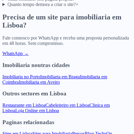
Quanto tempo demora a criar o site?
+
Precisa de um site para
imobiliaria
em
Lisboa
?
Fale connosco por WhatsApp e receba uma proposta personalizada
em 48 horas. Sem compromisso.
WhatsApp →
Imobiliaria
noutras cidades
Imobiliaria
no
Porto
Imobiliaria
em
Braga
Imobiliaria
em
Coimbra
Imobiliaria
em
Aveiro
Outros sectores
em
Lisboa
Restaurante
em
Lisboa
Cabeleireiro
em
Lisboa
Clinica
em
Lisboa
Loja Online
em
Lisboa
Paginas relacionadas
Sites
em
Lisboa
Sites para
Imobiliaria
Precos
Blog TechsOn