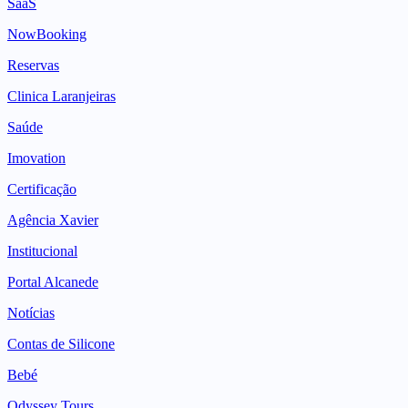
SaaS
NowBooking
Reservas
Clinica Laranjeiras
Saúde
Imovation
Certificação
Agência Xavier
Institucional
Portal Alcanede
Notícias
Contas de Silicone
Bebé
Odyssey Tours