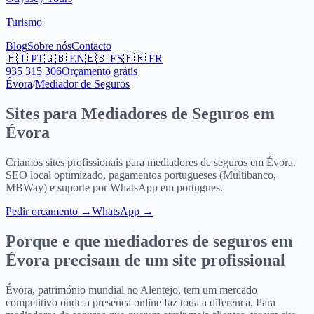
Turismo
Blog
Sobre nós
Contacto
🇵🇹
PT
🇬🇧
EN
🇪🇸
ES
🇫🇷
FR
935 315 306
Orçamento grátis
Évora
/
Mediador de Seguros
Sites para
Mediadores de Seguros
em
Évora
Criamos sites profissionais para
mediadores de seguros
em
Évora
.
SEO local optimizado, pagamentos portugueses (Multibanco,
MBWay) e suporte por WhatsApp em portugues.
Pedir orcamento
→
WhatsApp →
Porque e que
mediadores de seguros
em
Évora
precisam de um site profissional
Évora, património mundial no Alentejo, tem um mercado
competitivo onde a presenca online faz toda a diferenca. Para