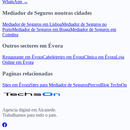
WhatsApp →
Mediador de Seguros
noutras cidades
Mediador de Seguros
em
Lisboa
Mediador de Seguros
no
Porto
Mediador de Seguros
em
Braga
Mediador de Seguros
em
Coimbra
Outros sectores
em
Évora
Restaurante
em
Évora
Cabeleireiro
em
Évora
Clinica
em
Évora
Loja
Online
em
Évora
Paginas relacionadas
Sites
em
Évora
Sites para
Mediador de Seguros
Precos
Blog TechsOn
Agencia digital em Alcanede.
Trabalhamos para todo o pais.