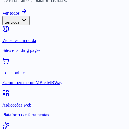
De restaurantes a plataformas SaaS.
Ver todos
Serviços
Websites a medida
Sites e landing pages
Lojas online
E-commerce com MB e MBWay
Aplicações web
Plataformas e ferramentas