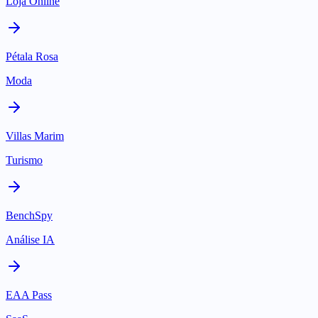
Loja Online
Pétala Rosa
Moda
Villas Marim
Turismo
BenchSpy
Análise IA
EAA Pass