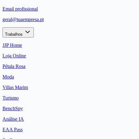
Email profissional
geral@tuaempresa.pt
Trabalhos
JJP Home
Loja Online
Pétala Rosa
Moda
Villas Marim
Turismo
BenchSpy
Análise IA
EAA Pass