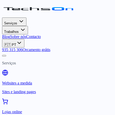
Serviços
Trabalhos
Blog
Sobre nós
Contacto
🇵🇹
PT
935 315 306
Orçamento grátis
Serviços
Websites a medida
Sites e landing pages
Lojas online