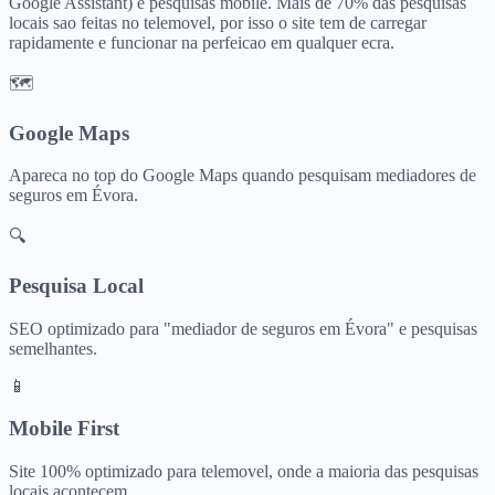
Google Assistant) e pesquisas mobile. Mais de 70% das pesquisas
locais sao feitas no telemovel, por isso o site tem de carregar
rapidamente e funcionar na perfeicao em qualquer ecra.
🗺️
Google Maps
Apareca no top do Google Maps quando pesquisam
mediadores de
seguros
em
Évora
.
🔍
Pesquisa Local
SEO optimizado para "
mediador de seguros
em
Évora
" e pesquisas
semelhantes.
📱
Mobile First
Site 100% optimizado para telemovel, onde a maioria das pesquisas
locais acontecem.