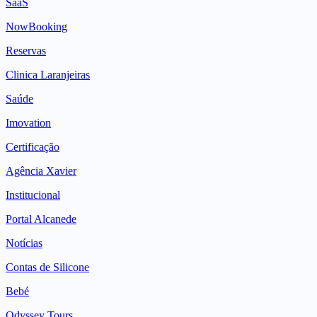
SaaS
NowBooking
Reservas
Clinica Laranjeiras
Saúde
Imovation
Certificação
Agência Xavier
Institucional
Portal Alcanede
Notícias
Contas de Silicone
Bebé
Odyssey Tours