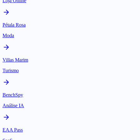
Loja Online
Pétala Rosa
Moda
Villas Marim
Turismo
BenchSpy
Análise IA
EAA Pass