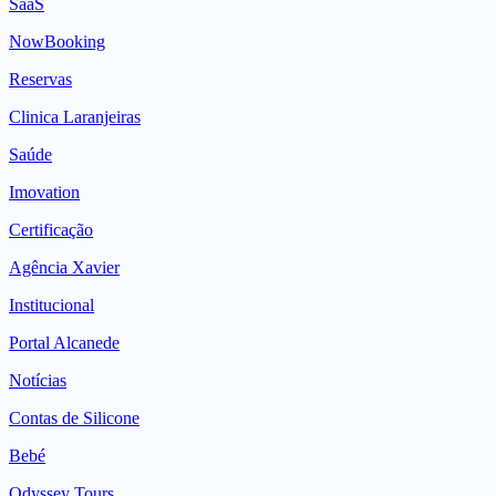
SaaS
NowBooking
Reservas
Clinica Laranjeiras
Saúde
Imovation
Certificação
Agência Xavier
Institucional
Portal Alcanede
Notícias
Contas de Silicone
Bebé
Odyssey Tours