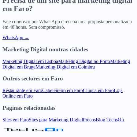
Precisa de um site para
marketing digital
em
Faro
?
Fale connosco por WhatsApp e receba uma proposta personalizada
em 48 horas. Sem compromisso.
WhatsApp →
Marketing Digital
noutras cidades
Marketing Digital
em
Lisboa
Marketing Digital
no
Porto
Marketing
Digital
em
Braga
Marketing Digital
em
Coimbra
Outros sectores
em
Faro
Restaurante
em
Faro
Cabeleireiro
em
Faro
Clinica
em
Faro
Loja
Online
em
Faro
Paginas relacionadas
Sites
em
Faro
Sites para
Marketing Digital
Precos
Blog TechsOn