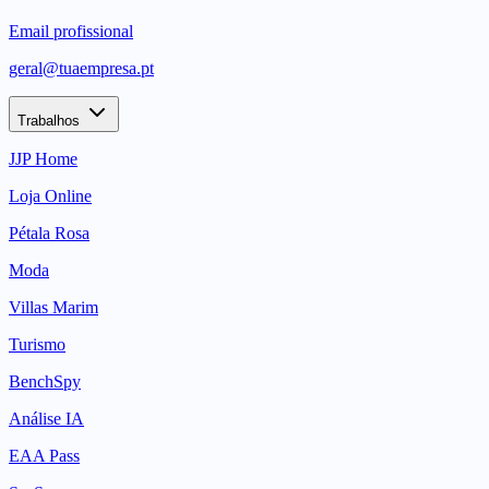
Email profissional
geral@tuaempresa.pt
Trabalhos
JJP Home
Loja Online
Pétala Rosa
Moda
Villas Marim
Turismo
BenchSpy
Análise IA
EAA Pass