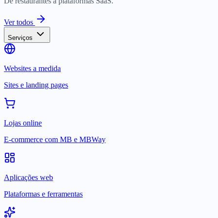
De restaurantes a plataformas SaaS.
Ver todos
Serviços
Websites a medida
Sites e landing pages
Lojas online
E-commerce com MB e MBWay
Aplicações web
Plataformas e ferramentas