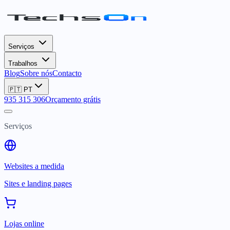
Serviços
Trabalhos
Blog
Sobre nós
Contacto
🇵🇹
PT
935 315 306
Orçamento grátis
Serviços
Websites a medida
Sites e landing pages
Lojas online