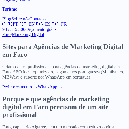
Turismo
Blog
Sobre nós
Contacto
🇵🇹
PT
🇬🇧
EN
🇪🇸
ES
🇫🇷
FR
935 315 306
Orçamento grátis
Faro
/
Marketing Digital
Sites para
Agências de Marketing Digital
em
Faro
Criamos sites profissionais para
agências de marketing digital
em
Faro
. SEO local optimizado, pagamentos portugueses (Multibanco,
MBWay) e suporte por WhatsApp em portugues.
Pedir orcamento
→
WhatsApp →
Porque e que
agências de marketing
digital
em
Faro
precisam de um site
profissional
Faro, capital do Algarve, tem um mercado competitivo onde a