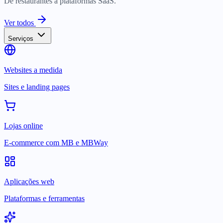
De restaurantes a plataformas SaaS.
Ver todos
Serviços
Websites a medida
Sites e landing pages
Lojas online
E-commerce com MB e MBWay
Aplicações web
Plataformas e ferramentas