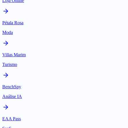
Loja Online
Pétala Rosa
Moda
Villas Marim
Turismo
BenchSpy
Análise IA
EAA Pass