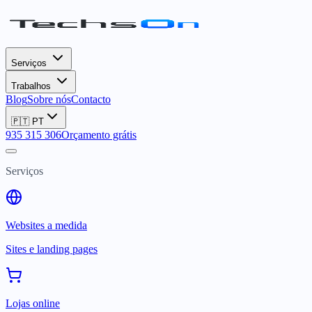
Serviços
Trabalhos
Blog
Sobre nós
Contacto
🇵🇹
PT
935 315 306
Orçamento grátis
Serviços
Websites a medida
Sites e landing pages
Lojas online