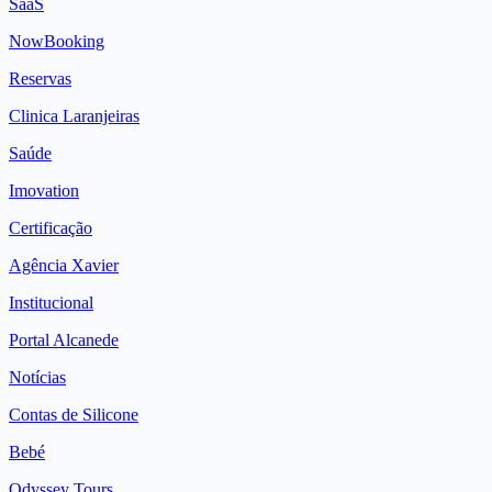
SaaS
NowBooking
Reservas
Clinica Laranjeiras
Saúde
Imovation
Certificação
Agência Xavier
Institucional
Portal Alcanede
Notícias
Contas de Silicone
Bebé
Odyssey Tours