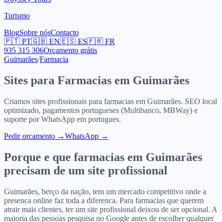
Turismo
Blog
Sobre nós
Contacto
🇵🇹
PT
🇬🇧
EN
🇪🇸
ES
🇫🇷
FR
935 315 306
Orçamento grátis
Guimarães
/
Farmacia
Sites para
Farmacias
em
Guimarães
Criamos sites profissionais para
farmacias
em
Guimarães
. SEO local
optimizado, pagamentos portugueses (Multibanco, MBWay) e
suporte por WhatsApp em portugues.
Pedir orcamento
→
WhatsApp →
Porque e que
farmacias
em
Guimarães
precisam de um site profissional
Guimarães, berço da nação, tem um mercado competitivo onde a
presenca online faz toda a diferenca. Para farmacias que querem
atrair mais clientes, ter um site profissional deixou de ser opcional. A
maioria das pessoas pesquisa no Google antes de escolher qualquer