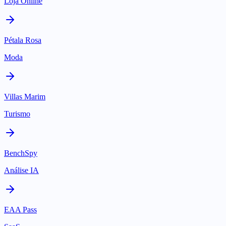
Loja Online
Pétala Rosa
Moda
Villas Marim
Turismo
BenchSpy
Análise IA
EAA Pass