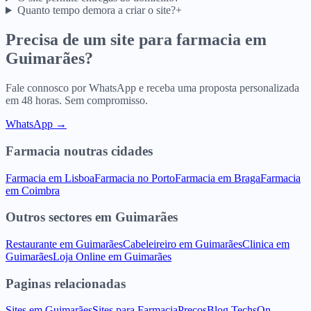
Quanto tempo demora a criar o site?
+
Precisa de um site para
farmacia
em
Guimarães
?
Fale connosco por WhatsApp e receba uma proposta personalizada
em 48 horas. Sem compromisso.
WhatsApp →
Farmacia
noutras cidades
Farmacia
em
Lisboa
Farmacia
no
Porto
Farmacia
em
Braga
Farmacia
em
Coimbra
Outros sectores
em
Guimarães
Restaurante
em
Guimarães
Cabeleireiro
em
Guimarães
Clinica
em
Guimarães
Loja Online
em
Guimarães
Paginas relacionadas
Sites
em
Guimarães
Sites para
Farmacia
Precos
Blog TechsOn