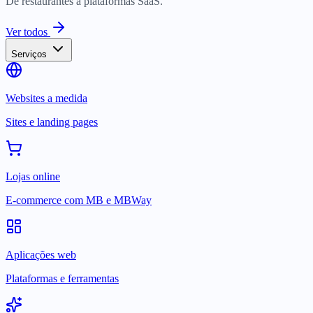
De restaurantes a plataformas SaaS.
Ver todos
Serviços
Websites a medida
Sites e landing pages
Lojas online
E-commerce com MB e MBWay
Aplicações web
Plataformas e ferramentas