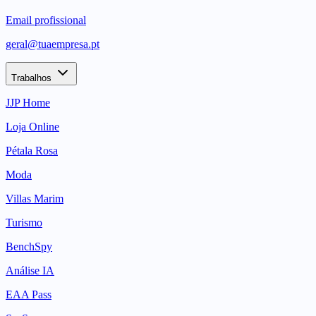
Email profissional
geral@tuaempresa.pt
Trabalhos
JJP Home
Loja Online
Pétala Rosa
Moda
Villas Marim
Turismo
BenchSpy
Análise IA
EAA Pass