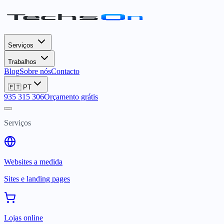
Serviços
Trabalhos
Blog
Sobre nós
Contacto
🇵🇹
PT
935 315 306
Orçamento grátis
Serviços
Websites a medida
Sites e landing pages
Lojas online