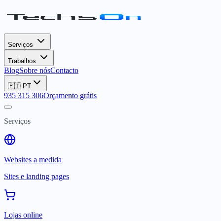
Serviços
Trabalhos
Blog
Sobre nós
Contacto
🇵🇹
PT
935 315 306
Orçamento grátis
Serviços
Websites a medida
Sites e landing pages
Lojas online