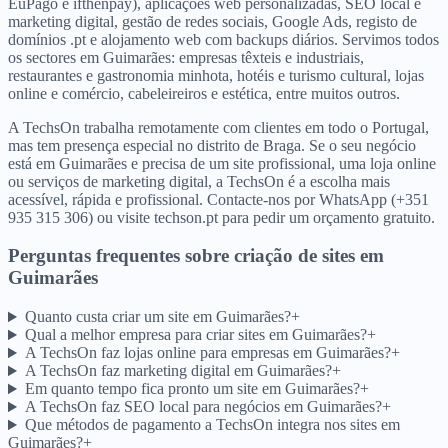
EuPago e ifthenpay), aplicações web personalizadas, SEO local e
marketing digital, gestão de redes sociais, Google Ads, registo de
domínios .pt e alojamento web com backups diários. Servimos todos
os sectores em Guimarães: empresas têxteis e industriais,
restaurantes e gastronomia minhota, hotéis e turismo cultural, lojas
online e comércio, cabeleireiros e estética, entre muitos outros.
A TechsOn trabalha remotamente com clientes em todo o Portugal,
mas tem presença especial no distrito de Braga. Se o seu negócio
está em Guimarães e precisa de um site profissional, uma loja online
ou serviços de marketing digital, a TechsOn é a escolha mais
acessível, rápida e profissional. Contacte-nos por WhatsApp (+351
935 315 306) ou visite techson.pt para pedir um orçamento gratuito.
Perguntas frequentes sobre criação de sites
em
Guimarães
Quanto custa criar um site em Guimarães?
+
Qual a melhor empresa para criar sites em Guimarães?
+
A TechsOn faz lojas online para empresas em Guimarães?
+
A TechsOn faz marketing digital em Guimarães?
+
Em quanto tempo fica pronto um site em Guimarães?
+
A TechsOn faz SEO local para negócios em Guimarães?
+
Que métodos de pagamento a TechsOn integra nos sites em
Guimarães?
+