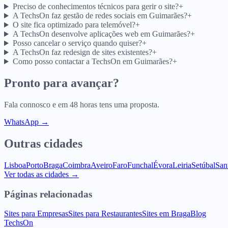
Preciso de conhecimentos técnicos para gerir o site?
+
A TechsOn faz gestão de redes sociais em Guimarães?
+
O site fica optimizado para telemóvel?
+
A TechsOn desenvolve aplicações web em Guimarães?
+
Posso cancelar o serviço quando quiser?
+
A TechsOn faz redesign de sites existentes?
+
Como posso contactar a TechsOn em Guimarães?
+
Pronto para avançar?
Fala connosco e em 48 horas tens uma proposta.
WhatsApp →
Outras cidades
Lisboa
Porto
Braga
Coimbra
Aveiro
Faro
Funchal
Évora
Leiria
Setúbal
San
Ver todas as cidades →
Páginas relacionadas
Sites para Empresas
Sites para Restaurantes
Sites em Braga
Blog
TechsOn