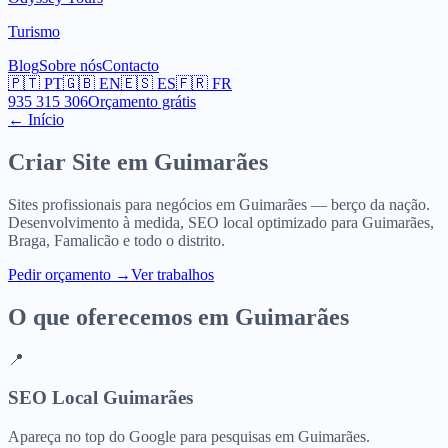
Turismo
Blog
Sobre nós
Contacto
🇵🇹
PT
🇬🇧
EN
🇪🇸
ES
🇫🇷
FR
935 315 306
Orçamento grátis
← Início
Criar Site em
Guimarães
Sites profissionais para negócios em Guimarães — berço da nação.
Desenvolvimento à medida, SEO local optimizado para Guimarães,
Braga, Famalicão e todo o distrito.
Pedir orçamento
→
Ver trabalhos
O que oferecemos em
Guimarães
📍
SEO Local Guimarães
Apareça no top do Google para pesquisas em Guimarães.