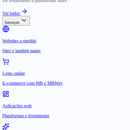
De restaurantes a plataformas SaaS.
Ver todos
Serviços
Websites a medida
Sites e landing pages
Lojas online
E-commerce com MB e MBWay
Aplicações web
Plataformas e ferramentas