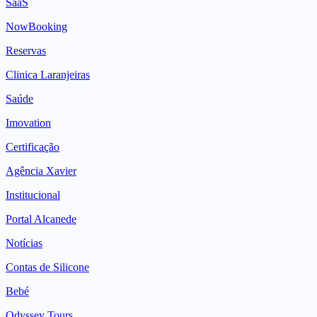
SaaS
NowBooking
Reservas
Clinica Laranjeiras
Saúde
Imovation
Certificação
Agência Xavier
Institucional
Portal Alcanede
Notícias
Contas de Silicone
Bebé
Odyssey Tours