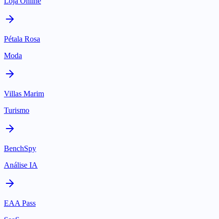
Loja Online
Pétala Rosa
Moda
Villas Marim
Turismo
BenchSpy
Análise IA
EAA Pass