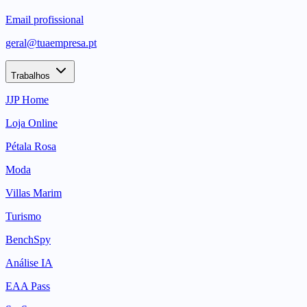
Email profissional
geral@tuaempresa.pt
Trabalhos
JJP Home
Loja Online
Pétala Rosa
Moda
Villas Marim
Turismo
BenchSpy
Análise IA
EAA Pass