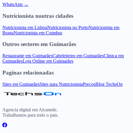
WhatsApp →
Nutricionista
noutras cidades
Nutricionista
em
Lisboa
Nutricionista
no
Porto
Nutricionista
em
Braga
Nutricionista
em
Coimbra
Outros sectores
em
Guimarães
Restaurante
em
Guimarães
Cabeleireiro
em
Guimarães
Clinica
em
Guimarães
Loja Online
em
Guimarães
Paginas relacionadas
Sites
em
Guimarães
Sites para
Nutricionista
Precos
Blog TechsOn
Agencia digital em Alcanede.
Trabalhamos para todo o pais.