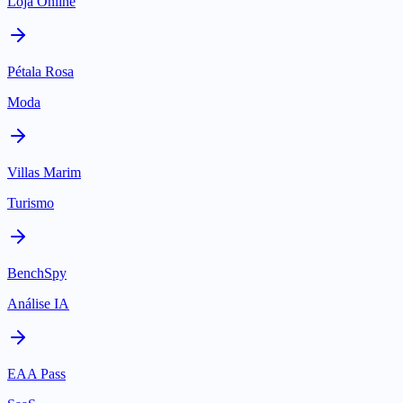
Loja Online
Pétala Rosa
Moda
Villas Marim
Turismo
BenchSpy
Análise IA
EAA Pass