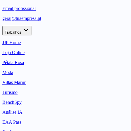
Email profissional
geral@tuaempresa.pt
Trabalhos
JJP Home
Loja Online
Pétala Rosa
Moda
Villas Marim
Turismo
BenchSpy
Análise IA
EAA Pass