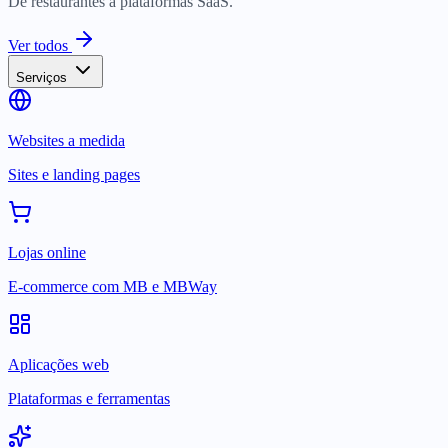
De restaurantes a plataformas SaaS.
Ver todos
Serviços
Websites a medida
Sites e landing pages
Lojas online
E-commerce com MB e MBWay
Aplicações web
Plataformas e ferramentas