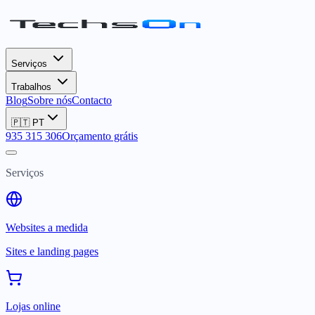
Serviços
Trabalhos
Blog
Sobre nós
Contacto
🇵🇹
PT
935 315 306
Orçamento grátis
Serviços
Websites a medida
Sites e landing pages
Lojas online