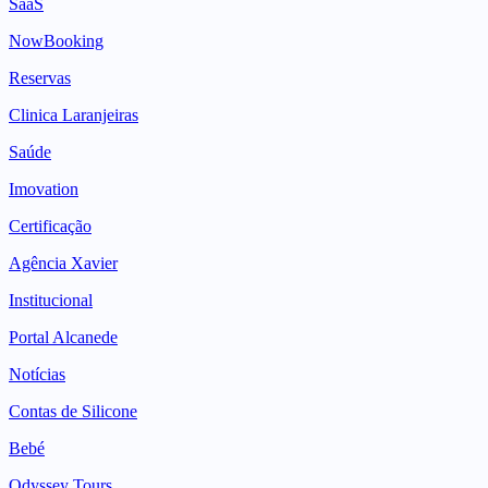
SaaS
NowBooking
Reservas
Clinica Laranjeiras
Saúde
Imovation
Certificação
Agência Xavier
Institucional
Portal Alcanede
Notícias
Contas de Silicone
Bebé
Odyssey Tours