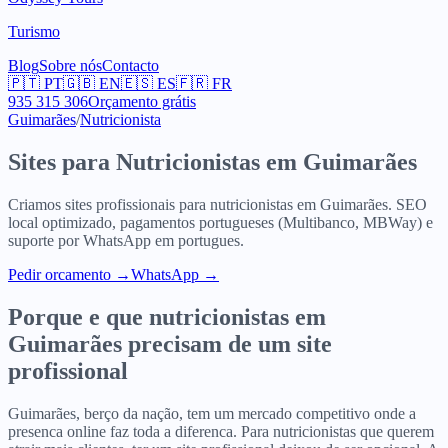
Turismo
Blog
Sobre nós
Contacto
🇵🇹
PT
🇬🇧
EN
🇪🇸
ES
🇫🇷
FR
935 315 306
Orçamento grátis
Guimarães
/
Nutricionista
Sites para
Nutricionistas
em
Guimarães
Criamos sites profissionais para
nutricionistas
em
Guimarães
. SEO
local optimizado, pagamentos portugueses (Multibanco, MBWay) e
suporte por WhatsApp em portugues.
Pedir orcamento
→
WhatsApp →
Porque e que
nutricionistas
em
Guimarães
precisam de um site
profissional
Guimarães, berço da nação, tem um mercado competitivo onde a
presenca online faz toda a diferenca. Para nutricionistas que querem