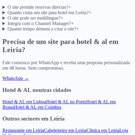
O site permite reservas directas?
+
Quanto custa um site para hotel em Leiria?
+
O site pode ser multilingue?
+
Integra com o Channel Manager?
+
Quanto tempo demora a criar o site?
+
Precisa de um site para
hotel & al
em
Leiria
?
Fale connosco por WhatsApp e receba uma proposta personalizada
em 48 horas. Sem compromisso.
WhatsApp →
Hotel & AL
noutras cidades
Hotel & AL
em
Lisboa
Hotel & AL
no
Porto
Hotel & AL
em
Braga
Hotel & AL
em
Coimbra
Outros sectores
em
Leiria
Restaurante
em
Leiria
Cabeleireiro
em
Leiria
Clinica
em
Leiria
Loja