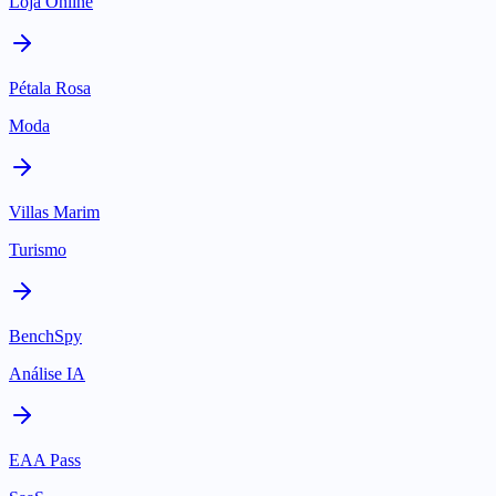
Loja Online
Pétala Rosa
Moda
Villas Marim
Turismo
BenchSpy
Análise IA
EAA Pass