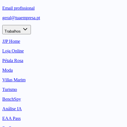
Email profissional
geral@tuaempresa.pt
Trabalhos
JJP Home
Loja Online
Pétala Rosa
Moda
Villas Marim
Turismo
BenchSpy
Análise IA
EAA Pass