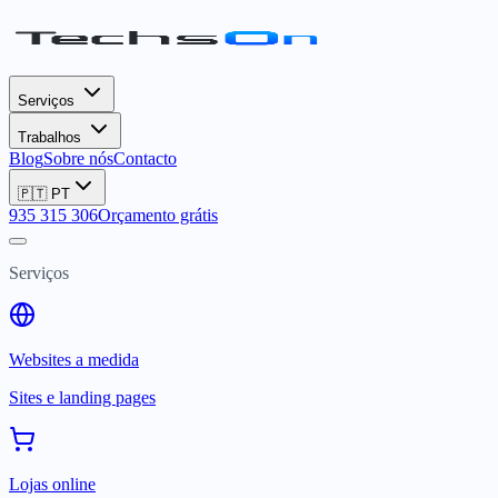
Serviços
Trabalhos
Blog
Sobre nós
Contacto
🇵🇹
PT
935 315 306
Orçamento grátis
Serviços
Websites a medida
Sites e landing pages
Lojas online