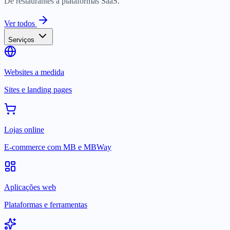
De restaurantes a plataformas SaaS.
Ver todos
Serviços
Websites a medida
Sites e landing pages
Lojas online
E-commerce com MB e MBWay
Aplicações web
Plataformas e ferramentas