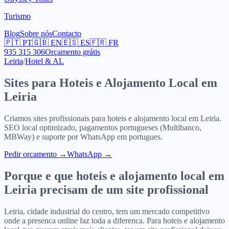
Turismo
Blog
Sobre nós
Contacto
🇵🇹
PT
🇬🇧
EN
🇪🇸
ES
🇫🇷
FR
935 315 306
Orçamento grátis
Leiria
/
Hotel & AL
Sites para
Hoteis e Alojamento Local
em
Leiria
Criamos sites profissionais para
hoteis e alojamento local
em
Leiria
.
SEO local optimizado, pagamentos portugueses (Multibanco,
MBWay) e suporte por WhatsApp em portugues.
Pedir orcamento
→
WhatsApp →
Porque e que
hoteis e alojamento local
em
Leiria
precisam de um site profissional
Leiria, cidade industrial do centro, tem um mercado competitivo
onde a presenca online faz toda a diferenca. Para hoteis e alojamento