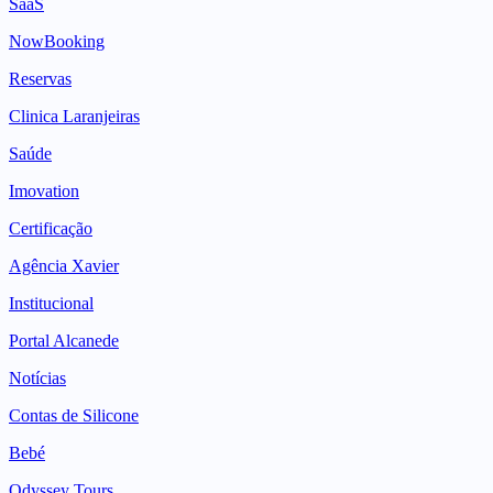
SaaS
NowBooking
Reservas
Clinica Laranjeiras
Saúde
Imovation
Certificação
Agência Xavier
Institucional
Portal Alcanede
Notícias
Contas de Silicone
Bebé
Odyssey Tours